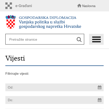
Preskoči
na
Naslovna
glavni
sadržaj
Vijesti
Filtrirajte vijesti: