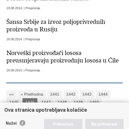
19.08.2014. | Priopćenja
Šansa Srbije za izvoz poljoprivrednih
proizvoda u Rusiju
18.08.2014. | Priopćenja
Norveški proizvođači lososa
preusmjeravaju proizvodnju lososa u Čile
18.08.2014. | Priopćenja
««
« Prethodna
1441
1442
1443
1444
1445
1446
1447
1448
1449
1450
Ova stranica upotrebljava kolačiće
Sljedeća »
»»
Nužni
Prihvaćam
Ne prihvaćam