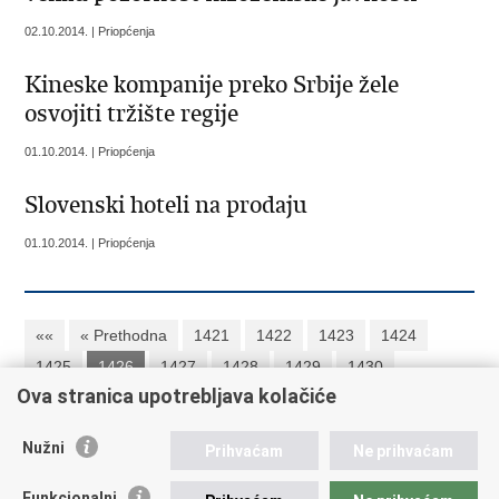
02.10.2014. | Priopćenja
Kineske kompanije preko Srbije žele
osvojiti tržište regije
01.10.2014. | Priopćenja
Slovenski hoteli na prodaju
01.10.2014. | Priopćenja
««
« Prethodna
1421
1422
1423
1424
1425
1426
1427
1428
1429
1430
Ova stranica upotrebljava kolačiće
Sljedeća »
»»
Nužni
Prihvaćam
Ne prihvaćam
Republika Hrvatska
Funkcionalni