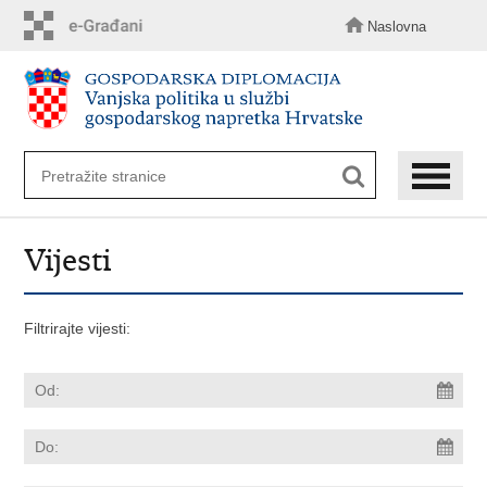
Preskoči
na
Naslovna
glavni
sadržaj
Vijesti
Filtrirajte vijesti: