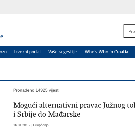
vozu
Izvozni portal
Vaše sugestije
Who's Who in Croatia
Pronađeno 14925 vijesti.
Mogući alternativni pravac Južnog t
i Srbije do Mađarske
16.01.2015. | Priopćenja