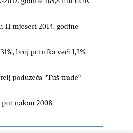
4.-2017. godine 165,8 mil EUR
u 11 mjeseci 2014. godine
31%, broj putnika veći 1,3%
telj poduzeća "Tuš trade"
i put nakon 2008.