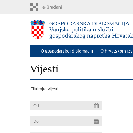
Preskoči
na
glavni
sadržaj
O gospodarskoj diplomaciji
O hrvatskom iz
Vijesti
Filtrirajte vijesti: