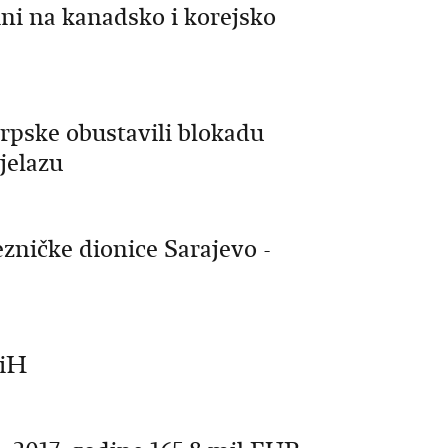
ni na kanadsko i korejsko
Srpske obustavili blokadu
jelazu
ezničke dionice Sarajevo -
BiH