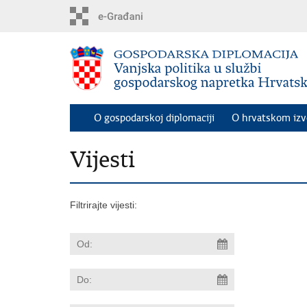
Preskoči
na
glavni
sadržaj
O gospodarskoj diplomaciji
O hrvatskom iz
Vijesti
Filtrirajte vijesti: