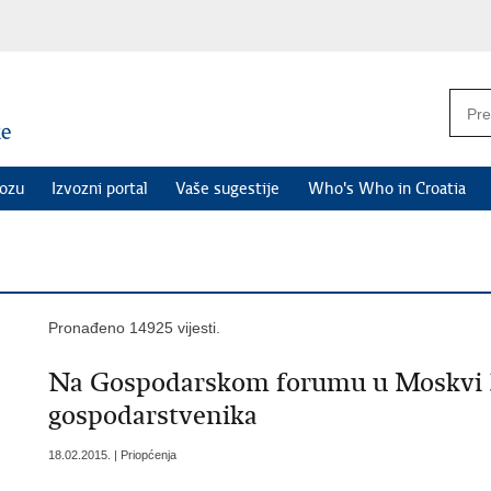
vozu
Izvozni portal
Vaše sugestije
Who's Who in Croatia
Pronađeno 14925 vijesti.
Na Gospodarskom forumu u Moskvi 35
gospodarstvenika
18.02.2015. | Priopćenja