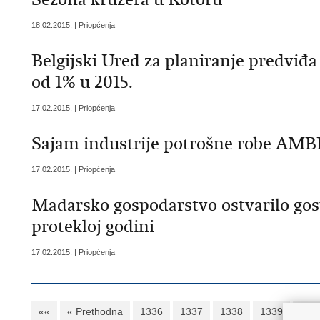
18.02.2015. | Priopćenja
Belgijski Ured za planiranje predviđ
od 1% u 2015.
17.02.2015. | Priopćenja
Sajam industrije potrošne robe AM
17.02.2015. | Priopćenja
Mađarsko gospodarstvo ostvarilo gosp
protekloj godini
17.02.2015. | Priopćenja
««
« Prethodna
1336
1337
1338
1339
134