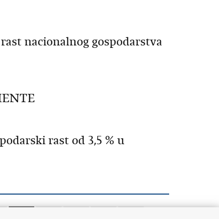
a rast nacionalnog gospodarstva
BIENTE
odarski rast od 3,5 % u
0
1341
1342
1343
1344
1345