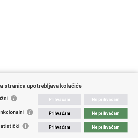
a stranica upotrebljava kolačiće
žni
Prihvaćam
Ne prihvaćam
nkcionalni
Prihvaćam
Ne prihvaćam
atistički
Prihvaćam
Ne prihvaćam