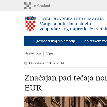
Preskoči
na
glavni
sadržaj
O gospodarskoj diplomaciji
O hrvatskom iz
Naslovnica
Vijesti
Objavljeno: 18.12.2014.
Značajan pad tečaja no
EUR