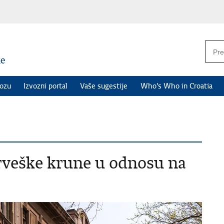
vozu
Izvozni portal
Vaše sugestije
Who's Who in Croatia
rveške krune u odnosu na