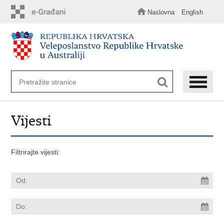
Preskoči
na
Naslovna
English
glavni
sadržaj
Vijesti
Filtrirajte vijesti: