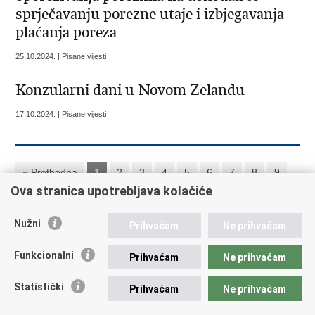
sprječavanju porezne utaje i izbjegavanja
plaćanja poreza
25.10.2024. | Pisane vijesti
Konzularni dani u Novom Zelandu
17.10.2024. | Pisane vijesti
« Prethodna
1
2
3
4
5
6
7
8
9
Ova stranica upotrebljava kolačiće
10
Sljedeća »
»»
Nužni
Prihvaćam
Ne prihvaćam
Republika Hrvatska
Funkcionalni
Prihvaćam
Ne prihvaćam
Ministarstvo vanjskih i europskih poslova
Statistički
Prihvaćam
Ne prihvaćam
Trg N.Š. Zrinskog 7-8, 10000 Zagreb
tel.:
+385 (0)1 4569 964