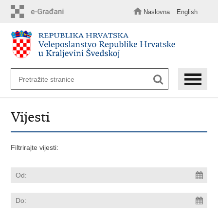
Preskoči
na
Naslovna
English
glavni
sadržaj
Vijesti
Filtrirajte vijesti: