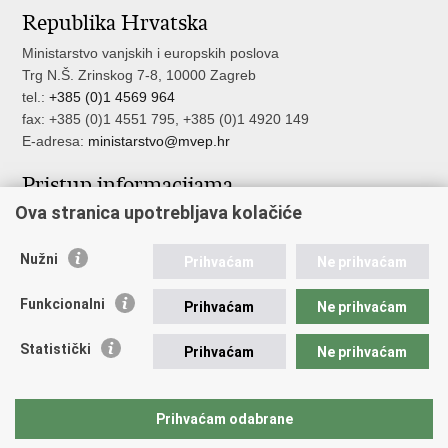
Republika Hrvatska
Ministarstvo vanjskih i europskih poslova
Trg N.Š. Zrinskog 7-8, 10000 Zagreb
tel.:
+385 (0)1 4569 964
fax: +385 (0)1 4551 795, +385 (0)1 4920 149
E-adresa:
ministarstvo@mvep.hr
Pristup informacijama
Ova stranica upotrebljava kolačiće
Pristup informacijama
Službenik za zaštitu osobnih podataka
Nužni
Nepravilnosti
Prihvaćam
Ne prihvaćam
Neetično postupanje
Funkcionalni
Prihvaćam
Ne prihvaćam
Važne poveznice
Statistički
Prihvaćam
Ne prihvaćam
Javna nabava u MVEP-u
Natječaji
Nadzor rada i unutarnja revizija službe vanjskih poslova
Prihvaćam odabrane
Pučki pravobranitelj