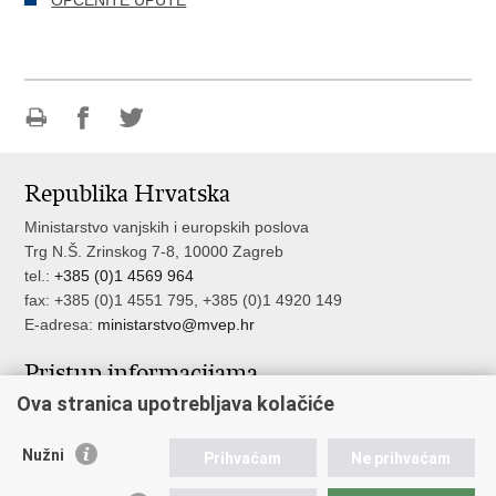
OPĆENITE UPUTE
Ispiši
Podijeli
Podijeli
stranicu
na
na
Republika Hrvatska
Facebooku
Twitteru
Ministarstvo vanjskih i europskih poslova
Trg N.Š. Zrinskog 7-8, 10000 Zagreb
tel.:
+385 (0)1 4569 964
fax: +385 (0)1 4551 795, +385 (0)1 4920 149
E-adresa:
ministarstvo@mvep.hr
Pristup informacijama
Ova stranica upotrebljava kolačiće
Pristup informacijama
Službenik za zaštitu osobnih podataka
Nužni
Nepravilnosti
Prihvaćam
Ne prihvaćam
Neetično postupanje