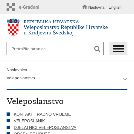
Preskoči
na
Naslovna
English
glavni
sadržaj
Naslovnica
Veleposlanstvo
Veleposlanstvo
KONTAKT I RADNO VRIJEME
VELEPOSLANIK
DJELATNICI VELEPOSLANSTVA