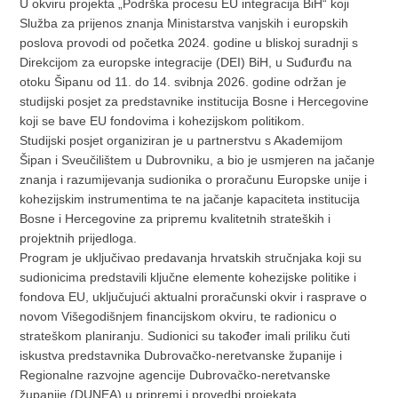
U okviru projekta „Podrška procesu EU integracija BiH“ koji
Služba za prijenos znanja Ministarstva vanjskih i europskih
poslova provodi od početka 2024. godine u bliskoj suradnji s
Direkcijom za europske integracije (DEI) BiH, u Suđurđu na
otoku Šipanu od 11. do 14. svibnja 2026. godine održan je
studijski posjet za predstavnike institucija Bosne i Hercegovine
koji se bave EU fondovima i kohezijskom politikom.
Studijski posjet organiziran je u partnerstvu s Akademijom
Šipan i Sveučilištem u Dubrovniku, a bio je usmjeren na jačanje
znanja i razumijevanja sudionika o proračunu Europske unije i
kohezijskim instrumentima te na jačanje kapaciteta institucija
Bosne i Hercegovine za pripremu kvalitetnih strateških i
projektnih prijedloga.
Program je uključivao predavanja hrvatskih stručnjaka koji su
sudionicima predstavili ključne elemente kohezijske politike i
fondova EU, uključujući aktualni proračunski okvir i rasprave o
novom Višegodišnjem financijskom okviru, te radionicu o
strateškom planiranju. Sudionici su također imali priliku čuti
iskustva predstavnika Dubrovačko-neretvanske županije i
Regionalne razvojne agencije Dubrovačko-neretvanske
županije (DUNEA) u pripremi i provedbi projekata