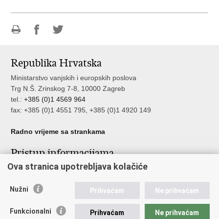
Ispiši
Podijeli
Podijeli
stranicu
na
na
Republika Hrvatska
Facebooku
Twitteru
Ministarstvo vanjskih i europskih poslova
Trg N.Š. Zrinskog 7-8, 10000 Zagreb
tel.:
+385 (0)1 4569 964
fax: +385 (0)1 4551 795, +385 (0)1 4920 149
Radno vrijeme sa strankama
Pristup informacijama
Ova stranica upotrebljava kolačiće
Pristup informacijama
Službenik za zaštitu osobnih podataka
Nužni
Nepravilnosti
Prihvaćam
Ne prihvaćam
Neetično postupanje
Funkcionalni
Prihvaćam
Ne prihvaćam