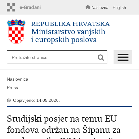
Preskoči
na
Naslovna
English
glavni
sadržaj
Naslovnica
Press
Objavljeno: 14.05.2026.
Studijski posjet na temu EU
fondova održan na Šipanu za