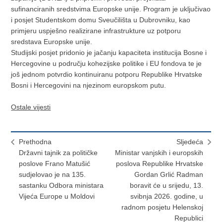
sufinanciranih sredstvima Europske unije. Program je uključivao
i posjet Studentskom domu Sveučilišta u Dubrovniku, kao
primjeru uspješno realizirane infrastrukture uz potporu
sredstava Europske unije.
Studijski posjet pridonio je jačanju kapaciteta institucija Bosne i
Hercegovine u području kohezijske politike i EU fondova te je
još jednom potvrdio kontinuiranu potporu Republike Hrvatske
Bosni i Hercegovini na njezinom europskom putu.
Ostale vijesti
Prethodna
Sljedeća
Državni tajnik za političke
Ministar vanjskih i europskih
poslove Frano Matušić
poslova Republike Hrvatske
sudjelovao je na 135.
Gordan Grlić Radman
sastanku Odbora ministara
boravit će u srijedu, 13.
Vijeća Europe u Moldovi
svibnja 2026. godine, u
radnom posjetu Helenskoj
Republici