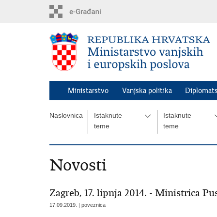
Preskoči
na
glavni
sadržaj
Ministarstvo
Vanjska politika
Diplomats
Naslovnica
Istaknute
Istaknute
teme
teme
Novosti
Zagreb, 17. lipnja 2014. - Ministrica P
17.09.2019. | poveznica