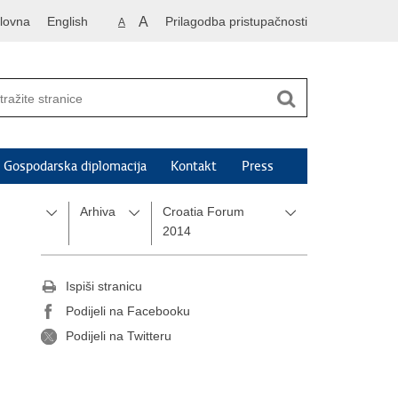
lovna
English
A
Prilagodba pristupačnosti
A
Gospodarska diplomacija
Kontakt
Press
Arhiva
Croatia Forum
2014
Ispiši stranicu
Podijeli na Facebooku
Podijeli na Twitteru