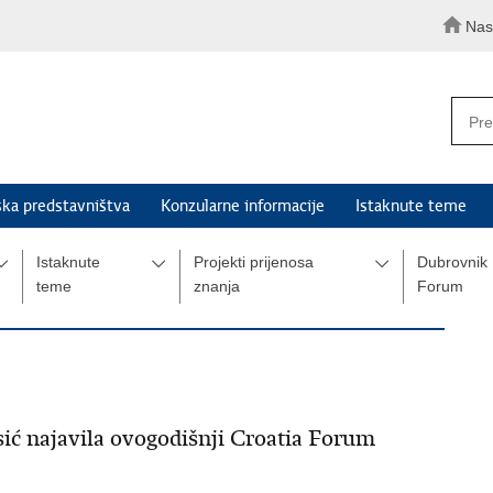
Nas
ka predstavništva
Konzularne informacije
Istaknute teme
Istaknute
Projekti prijenosa
Dubrovnik
teme
znanja
Forum
usić najavila ovogodišnji Croatia Forum