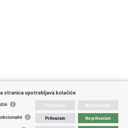
a stranica upotrebljava kolačiće
žni
Prihvaćam
Ne prihvaćam
nkcionalni
Prihvaćam
Ne prihvaćam
ažne poveznice