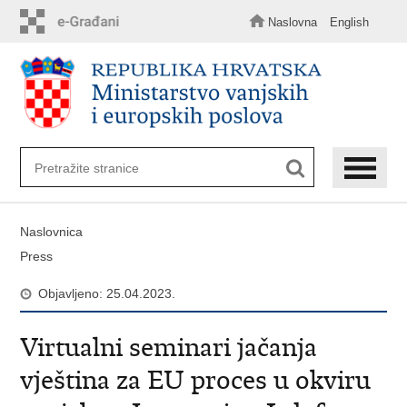
Preskoči
na
Naslovna
English
glavni
sadržaj
Naslovnica
Press
Objavljeno: 25.04.2023.
Virtualni seminari jačanja
vještina za EU proces u okviru