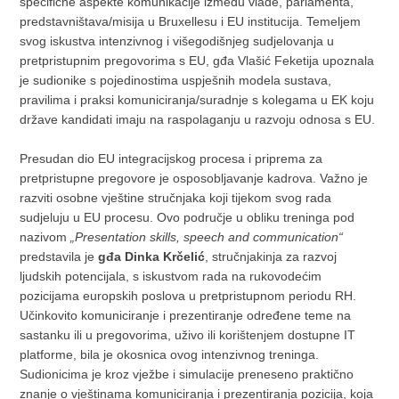
specifične aspekte komunikacije između vlade, parlamenta,
predstavništava/misija u Bruxellesu i EU institucija. Temeljem
svog iskustva intenzivnog i višegodišnjeg sudjelovanja u
pretpristupnim pregovorima s EU, gđa Vlašić Feketija upoznala
je sudionike s pojedinostima uspješnih modela sustava,
pravilima i praksi komuniciranja/suradnje s kolegama u EK koju
države kandidati imaju na raspolaganju u razvoju odnosa s EU.
Presudan dio EU integracijskog procesa i priprema za
pretpristupne pregovore je osposobljavanje kadrova. Važno je
razviti osobne vještine stručnjaka koji tijekom svog rada
sudjeluju u EU procesu. Ovo područje u obliku treninga pod
nazivom
„Presentation skills, speech and communication“
predstavila je
gđa Dinka Krčelić
, stručnjakinja za razvoj
ljudskih potencijala, s iskustvom rada na rukovodećim
pozicijama europskih poslova u pretpristupnom periodu RH.
Učinkovito komuniciranje i prezentiranje određene teme na
sastanku ili u pregovorima, uživo ili korištenjem dostupne IT
platforme, bila je okosnica ovog intenzivnog treninga.
Sudionicima je kroz vježbe i simulacije preneseno praktično
znanje o vještinama komuniciranja i prezentiranja pozicija, koja