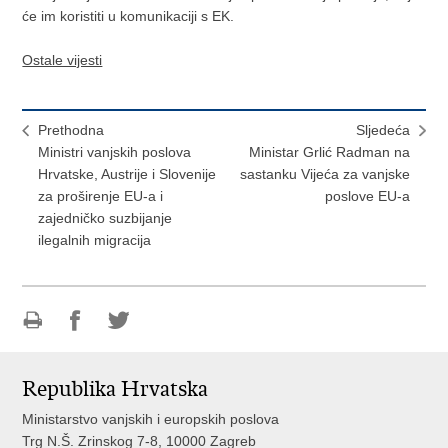
će im koristiti u komunikaciji s EK.
Ostale vijesti
Prethodna
Sljedeća
Ministri vanjskih poslova
Ministar Grlić Radman na
Hrvatske, Austrije i Slovenije
sastanku Vijeća za vanjske
za proširenje EU-a i
poslove EU-a
zajedničko suzbijanje
ilegalnih migracija
Ispiši
Podijeli
Podijeli
stranicu
na
na
Republika Hrvatska
Facebooku
Twitteru
Ministarstvo vanjskih i europskih poslova
Trg N.Š. Zrinskog 7-8, 10000 Zagreb