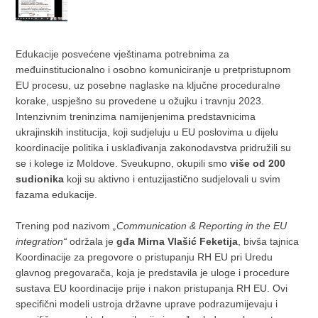
Edukacije posvećene vještinama potrebnima za
međuinstitucionalno i osobno komuniciranje u pretpristupnom
EU procesu, uz posebne naglaske na ključne proceduralne
korake, uspješno su provedene u ožujku i travnju 2023.
Intenzivnim treninzima namijenjenima predstavnicima
ukrajinskih institucija, koji sudjeluju u EU poslovima u dijelu
koordinacije politika i usklađivanja zakonodavstva pridružili su
se i kolege iz Moldove. Sveukupno, okupili smo
više od 200
sudionika
koji su aktivno i entuzijastično sudjelovali u svim
fazama edukacije.
Trening pod nazivom
„Communication & Reporting in the EU
integration“
održala je
gđa Mirna Vlašić Feketija
, bivša tajnica
Koordinacije za pregovore o pristupanju RH EU pri Uredu
glavnog pregovarača, koja je predstavila je uloge i procedure
sustava EU koordinacije prije i nakon pristupanja RH EU. Ovi
specifični modeli ustroja državne uprave podrazumijevaju i