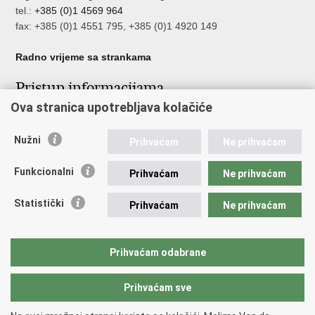
tel.:
+385 (0)1 4569 964
fax: +385 (0)1 4551 795, +385 (0)1 4920 149
Radno vrijeme sa strankama
Pristup informacijama
Ova stranica upotrebljava kolačiće
Pristup informacijama
Službenik za zaštitu osobnih podataka
Nužni
Nepravilnosti
Prihvaćam
Ne prihvaćam
Neetično postupanje
Funkcionalni
Prihvaćam
Ne prihvaćam
Važne poveznice
Statistički
Prihvaćam
Ne prihvaćam
Javna nabava u MVEP-u
Natječaji
Nadzor rada i unutarnja revizija službe vanjskih poslova
Prihvaćam odabrane
Pučki pravobranitelj
Prihvaćam sve
Povratak na vrh