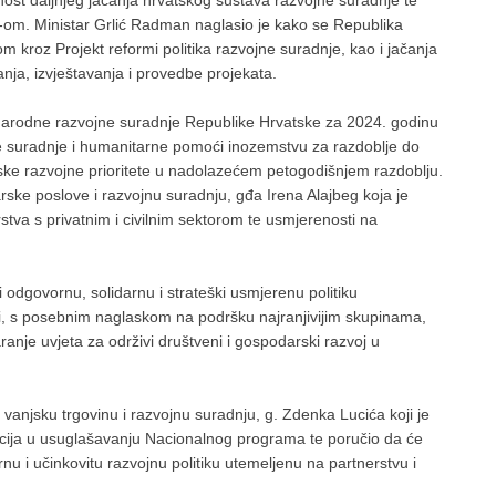
om. Ministar Grlić Radman naglasio je kako se Republika
m kroz Projekt reformi politika razvojne suradnje, kao i jačanja
anja, izvještavanja i provedbe projekata.
unarodne razvojne suradnje Republike Hrvatske za 2024. godinu
suradnje i humanitarne pomoći inozemstvu za razdoblje do
ske razvojne prioritete u nadolazećem petogodišnjem razdoblju.
ske poslove i razvojnu suradnju, gđa Irena Alajbeg koja je
rstva s privatnim i civilnim sektorom te usmjerenosti na
 odgovornu, solidarnu i strateški usmjerenu politiku
 s posebnim naglaskom na podršku najranjivijim skupinama,
anje uvjeta za održivi društveni i gospodarski razvoj u
vanjsku trgovinu i razvojnu suradnju, g. Zdenka Lucića koji je
tucija u usuglašavanju Nacionalnog programa te poručio da će
rnu i učinkovitu razvojnu politiku utemeljenu na partnerstvu i