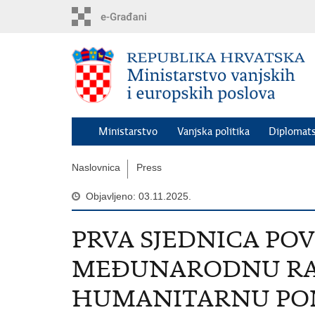
Preskoči
na
glavni
sadržaj
Ministarstvo
Vanjska politika
Diplomats
Naslovnica
Press
Objavljeno: 03.11.2025.
PRVA SJEDNICA PO
MEĐUNARODNU RAZ
HUMANITARNU PO