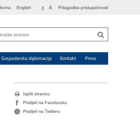
lovna
English
A
Prilagodba pristupačnosti
A
Gospodarska diplomacija
Kontakt
Press
Ispiši stranicu
Podijeli na Facebooku
Podijeli na Twitteru