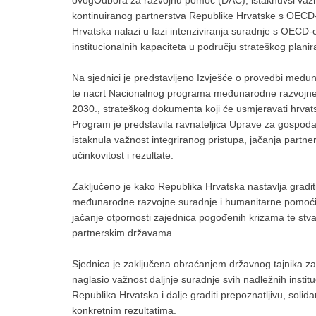
kontinuiranog partnerstva Republike Hrvatske s OECD-
Hrvatska nalazi u fazi intenziviranja suradnje s OECD-o
institucionalnih kapaciteta u području strateškog planir
Na sjednici je predstavljeno Izvješće o provedbi međ
te nacrt Nacionalnog programa međunarodne razvojne 
2030., strateškog dokumenta koji će usmjeravati hrvat
Program je predstavila ravnateljica Uprave za gospodar
istaknula važnost integriranog pristupa, jačanja partne
učinkovitost i rezultate.
Zaključeno je kako Republika Hrvatska nastavlja graditi
međunarodne razvojne suradnje i humanitarne pomoći,
jačanje otpornosti zajednica pogođenih krizama te stvar
partnerskim državama.
Sjednica je zaključena obraćanjem državnog tajnika za 
naglasio važnost daljnje suradnje svih nadležnih insti
Republika Hrvatska i dalje graditi prepoznatljivu, solida
konkretnim rezultatima.