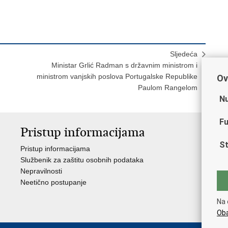
Sljedeća
Ministar Grlić Radman s državnim ministrom i
ministrom vanjskih poslova Portugalske Republike
Ov
Paulom Rangelom
Nu
Fu
Pristup informacijama
V
St
Pristup informacijama
Ja
Službenik za zaštitu osobnih podataka
Nat
Nepravilnosti
Nad
Neetično postupanje
Puč
Na 
Oba