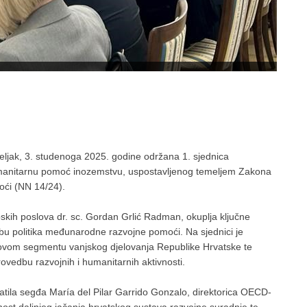
jeljak, 3. studenoga 2025. godine održana 1. sjednica
manitarnu pomoć inozemstvu, uspostavljenog temeljem Zakona
oći (NN 14/24).
pskih poslova dr. sc. Gordan Grlić Radman, okuplja ključne
dbu politika međunarodne razvojne pomoći. Na sjednici je
a ovom segmentu vanjskog djelovanja Republike Hrvatske te
rovedbu razvojnih i humanitarnih aktivnosti.
tila segđa María del Pilar Garrido Gonzalo, direktorica OECD-
st daljnjeg jačanja hrvatskog sustava razvojne suradnje te