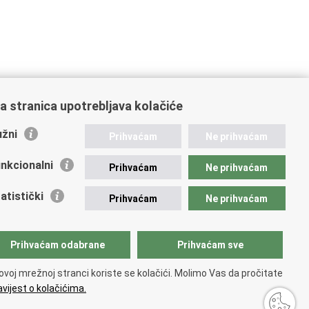
a stranica upotrebljava kolačiće
žni
Prihvaćam
Ne prihvaćam
nkcionalni
Prihvaćam
Ne prihvaćam
ažne poveznice
atistički
Prihvaćam
Ne prihvaćam
vna nabava u MVEP-u
ječaji
zor rada i unutarnja revizija službe vanjskih poslova
Prihvaćam odabrane
Prihvaćam sve
ki pravobranitelj
ovoj mrežnoj stranci koriste se kolačići. Molimo Vas da pročitate
vijest o kolačićima.