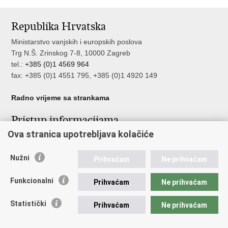
Ispiši
Podijeli
Podijeli
stranicu
na
na
Republika Hrvatska
Facebooku
Twitteru
Ministarstvo vanjskih i europskih poslova
Trg N.Š. Zrinskog 7-8, 10000 Zagreb
tel.:
+385 (0)1 4569 964
fax: +385 (0)1 4551 795, +385 (0)1 4920 149
Radno vrijeme sa strankama
Pristup informacijama
Ova stranica upotrebljava kolačiće
Pristup informacijama
Službenik za zaštitu osobnih podataka
Nužni
Nepravilnosti
Prihvaćam
Ne prihvaćam
Neetično postupanje
Funkcionalni
Prihvaćam
Ne prihvaćam
Važne poveznice
Statistički
Prihvaćam
Ne prihvaćam
Javna nabava u MVEP-u
Natječaji