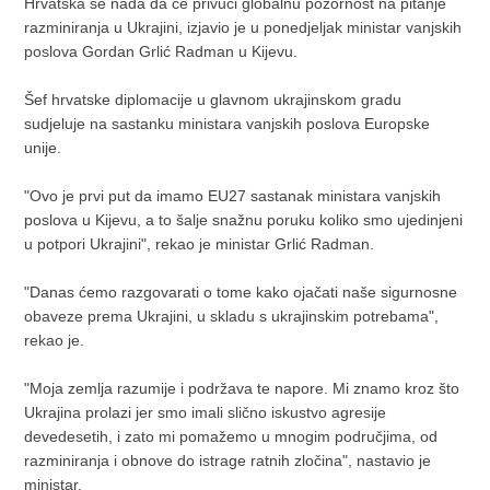
Hrvatska se nada da će privući globalnu pozornost na pitanje
razminiranja u Ukrajini, izjavio je u ponedjeljak ministar vanjskih
poslova Gordan Grlić Radman u Kijevu.
Šef hrvatske diplomacije u glavnom ukrajinskom gradu
sudjeluje na sastanku ministara vanjskih poslova Europske
unije.
"Ovo je prvi put da imamo EU27 sastanak ministara vanjskih
poslova u Kijevu, a to šalje snažnu poruku koliko smo ujedinjeni
u potpori Ukrajini", rekao je ministar Grlić Radman.
"Danas ćemo razgovarati o tome kako ojačati naše sigurnosne
obaveze prema Ukrajini, u skladu s ukrajinskim potrebama",
rekao je.
"Moja zemlja razumije i podržava te napore. Mi znamo kroz što
Ukrajina prolazi jer smo imali slično iskustvo agresije
devedesetih, i zato mi pomažemo u mnogim područjima, od
razminiranja i obnove do istrage ratnih zločina", nastavio je
ministar.