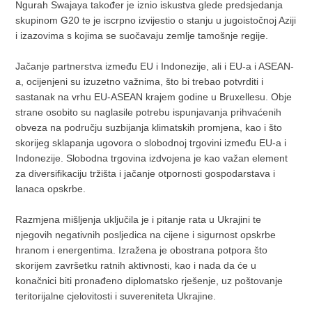
Ngurah Swajaya također je iznio iskustva glede predsjedanja
skupinom G20 te je iscrpno izvijestio o stanju u jugoistočnoj Aziji
i izazovima s kojima se suočavaju zemlje tamošnje regije.
Jačanje partnerstva između EU i Indonezije, ali i EU-a i ASEAN-
a, ocijenjeni su izuzetno važnima, što bi trebao potvrditi i
sastanak na vrhu EU-ASEAN krajem godine u Bruxellesu. Obje
strane osobito su naglasile potrebu ispunjavanja prihvaćenih
obveza na području suzbijanja klimatskih promjena, kao i što
skorijeg sklapanja ugovora o slobodnoj trgovini između EU-a i
Indonezije. Slobodna trgovina izdvojena je kao važan element
za diversifikaciju tržišta i jačanje otpornosti gospodarstava i
lanaca opskrbe.
Razmjena mišljenja uključila je i pitanje rata u Ukrajini te
njegovih negativnih posljedica na cijene i sigurnost opskrbe
hranom i energentima. Izražena je obostrana potpora što
skorijem završetku ratnih aktivnosti, kao i nada da će u
konačnici biti pronađeno diplomatsko rješenje, uz poštovanje
teritorijalne cjelovitosti i suvereniteta Ukrajine.