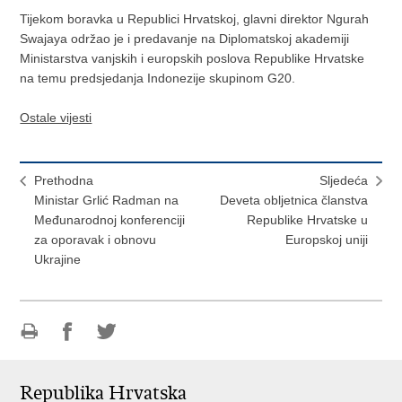
Tijekom boravka u Republici Hrvatskoj, glavni direktor Ngurah
Swajaya održao je i predavanje na Diplomatskoj akademiji
Ministarstva vanjskih i europskih poslova Republike Hrvatske
na temu predsjedanja Indonezije skupinom G20.
Ostale vijesti
Prethodna
Sljedeća
Ministar Grlić Radman na
Deveta obljetnica članstva
Međunarodnoj konferenciji
Republike Hrvatske u
za oporavak i obnovu
Europskoj uniji
Ukrajine
Ispiši
Podijeli
Podijeli
stranicu
na
na
Republika Hrvatska
Facebooku
Twitteru