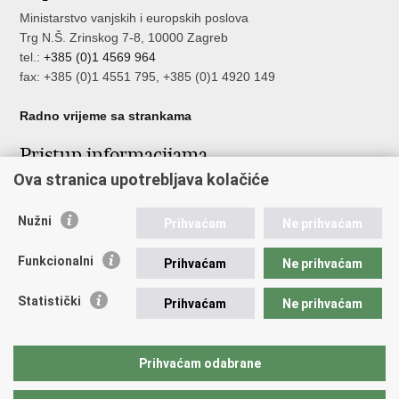
Ministarstvo vanjskih i europskih poslova
Trg N.Š. Zrinskog 7-8, 10000 Zagreb
tel.:
+385 (0)1 4569 964
fax: +385 (0)1 4551 795, +385 (0)1 4920 149
Radno vrijeme sa strankama
Pristup informacijama
Ova stranica upotrebljava kolačiće
Pristup informacijama
Službenik za zaštitu osobnih podataka
Nužni
Nepravilnosti
Prihvaćam
Ne prihvaćam
Neetično postupanje
Funkcionalni
Prihvaćam
Ne prihvaćam
Važne poveznice
Statistički
Prihvaćam
Ne prihvaćam
Javna nabava u MVEP-u
Natječaji
Nadzor rada i unutarnja revizija službe vanjskih poslova
Prihvaćam odabrane
Pučki pravobranitelj