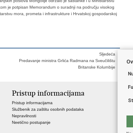
njskih poslova Mongolije održalo je sastanke i u Ministarstvu
likom je potpisan Memorandum o suradnji na području visokog
tarstvu mora, prometa i infrastrukture i Hrvatskoj gospodarskoj
Sljedeća
Predavanje ministra Grlića Radmana na Sveučilištu
Ov
Britanske Kolumbije
Nu
Fu
Pristup informacijama
V
St
Pristup informacijama
Ja
Službenik za zaštitu osobnih podataka
Nat
Nepravilnosti
Nad
Neetično postupanje
Puč