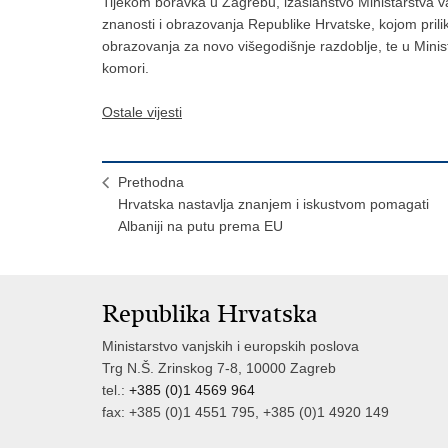
Tijekom boravka u Zagrebu, izaslanstvo Ministarstva va
znanosti i obrazovanja Republike Hrvatske, kojom pri
obrazovanja za novo višegodišnje razdoblje, te u Minis
komori.
Ostale vijesti
Prethodna
Hrvatska nastavlja znanjem i iskustvom pomagati
Albaniji na putu prema EU
Republika Hrvatska
Ministarstvo vanjskih i europskih poslova
Trg N.Š. Zrinskog 7-8, 10000 Zagreb
tel.:
+385 (0)1 4569 964
fax: +385 (0)1 4551 795, +385 (0)1 4920 149