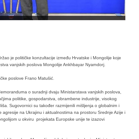
žao je političke konzultacije između Hrvatske i Mongolije koje
arstva vanjskih poslova Mongolije Ankhbayar Nyamdorj.
itičke poslove Frano Matušić.
m Memoranduma o suradnji dvaju Ministarstava vanjskih poslova,
učjima politike, gospodarstva, obrambene industrije, visokog
iša. Sugovornici su također razmijenili mišljenja o globalnim i
 agresije na Ukrajinu i aktualnostima na prostoru Srednje Azije i
ngolijom u okviru projekata Europske unije te izazovi