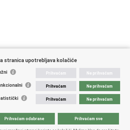
a stranica upotrebljava kolačiće
žni
Prihvaćam
Ne prihvaćam
nkcionalni
Prihvaćam
Ne prihvaćam
ažne poveznice
atistički
Prihvaćam
Ne prihvaćam
vna nabava u MVEP-u
ječaji
zor rada i unutarnja revizija službe vanjskih poslova
Prihvaćam odabrane
Prihvaćam sve
ki pravobranitelj