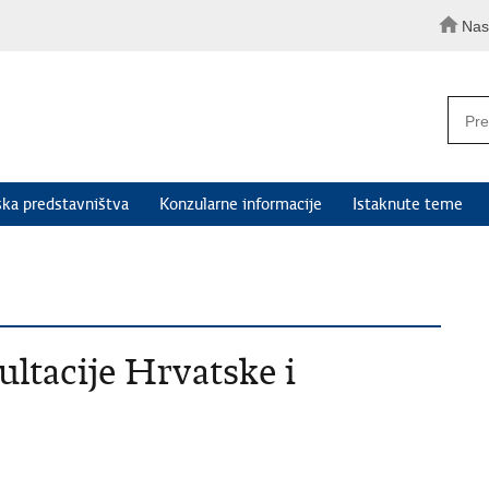
Nas
ka predstavništva
Konzularne informacije
Istaknute teme
ultacije Hrvatske i