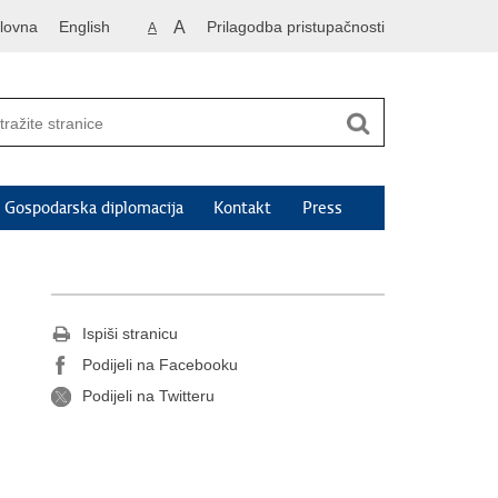
lovna
English
A
Prilagodba pristupačnosti
A
Gospodarska diplomacija
Kontakt
Press
Ispiši stranicu
Podijeli na Facebooku
Podijeli na Twitteru