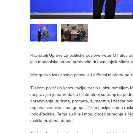
Ravnatelj Uprave za političke poslove Petar Mihatov odr
je s mongolske strane predvodio državni tajnik Minist
Mongolsko izaslanstvo primio je i državni tajnik za pol
Tijekom političkih konzultacija, trećih u nizu temelje
raspravljen je napredak u bilateralnoj suradnji na podr
obrazovanja, turizma, prometa, šumarstva i zaštite okol
regionalnim pitanjima, geopolitičkim posljedicama ruske
Indo-Pacifika. Tema su bile i mogućnosti suradnje s Mo
multilateralizma danas.