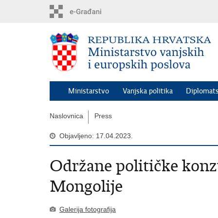
Preskoči
na
glavni
sadržaj
Ministarstvo
Vanjska politika
Diplomats
Naslovnica
Press
Objavljeno: 17.04.2023.
Održane političke konz
Mongolije
Galerija fotografija