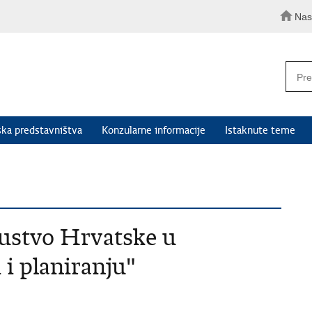
Nas
ka predstavništva
Konzularne informacije
Istaknute teme
kustvo Hrvatske u
 i planiranju"