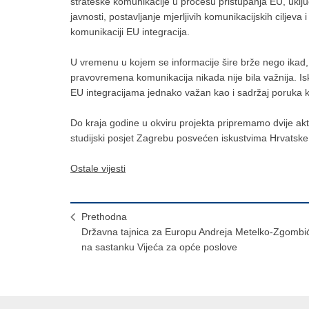
strateške komunikacije u procesu pristupanja EU, uklju
javnosti, postavljanje mjerljivih komunikacijskih ciljeva i 
komunikaciji EU integracija.
U vremenu u kojem se informacije šire brže nego ikad, a
pravovremena komunikacija nikada nije bila važnija. I
EU integracijama jednako važan kao i sadržaj poruka 
Do kraja godine u okviru projekta pripremamo dvije akt
studijski posjet Zagrebu posvećen iskustvima Hrvatske
Ostale vijesti
Prethodna
​Državna tajnica za Europu Andreja Metelko-Zgombi
na sastanku Vijeća za opće poslove