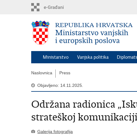
Preskoči
na
glavni
sadržaj
Ministarstvo
Vanjska politika
Diplomats
Naslovnica
Press
Objavljeno: 14.11.2025.
Održana radionica „Is
strateškoj komunikaciji
Galerija fotografija