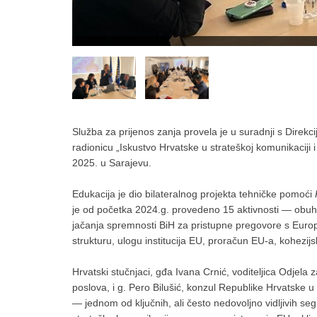
Služba za prijenos zanja provela je u suradnji s Dire
radionicu „Iskustvo Hrvatske u strateškoj komunikaciji 
2025. u Sarajevu.
Edukacija je dio bilateralnog projekta tehničke pomoći
je od početka 2024.g. provedeno 15 aktivnosti — obuhv
jačanja spremnosti BiH za pristupne pregovore s Eu
strukturu, ulogu institucija EU, proračun EU-a, kohezij
Hrvatski stučnjaci, gđa Ivana Crnić, voditeljica Odjela
poslova, i g. Pero Bilušić, konzul Republike Hrvatske u V
— jednom od ključnih, ali često nedovoljno vidljivih se