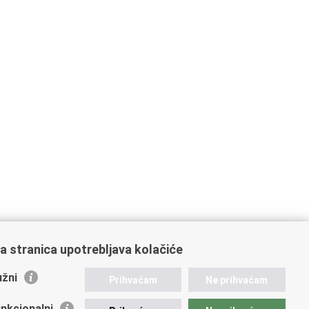
a stranica upotrebljava kolačiće
žni
Prihvaćam
Ne prihvaćam
nkcionalni