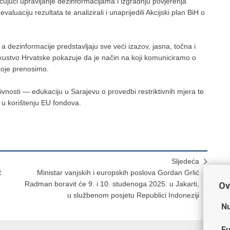
čujući upravljanje dezinformacijama i izgradnju povjerenja
evaluaciju rezultata te analizirali i unaprijedili Akcijski plan BiH o
 dezinformacije predstavljaju sve veći izazov, jasna, točna i
skustvo Hrvatske pokazuje da je način na koji komuniciramo o
koje prenosimo.
ivnosti — edukaciju u Sarajevu o provedbi restriktivnih mjera te
 u korištenju EU fondova.
Sljedeća
ć
Ministar vanjskih i europskih poslova Gordan Grlić
Radman boravit će 9. i 10. studenoga 2025. u Jakarti,
Ov
u službenom posjetu Republici Indoneziji
Nu
Fu