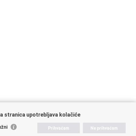
a stranica upotrebljava kolačiće
žni
Prihvaćam
Ne prihvaćam