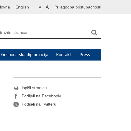
lovna
English
A
Prilagodba pristupačnosti
A
Gospodarska diplomacija
Kontakt
Press
Ispiši stranicu
Podijeli na Facebooku
Podijeli na Twitteru