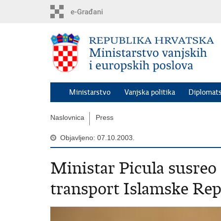
Preskoči
na
glavni
sadržaj
Ministarstvo
Vanjska politika
Diplomats
Naslovnica
Press
Objavljeno: 07.10.2003.
Ministar Picula susreo 
transport Islamske Rep