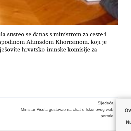
a susreo se danas s ministrom za ceste i
gospodinom Ahmadom Khorramom, koji je
ješovite hrvatsko-iranske komisije za
Sljedeća
Ministar Picula gostovao na chat-u Iskonovog web
Ov
portala
Nu