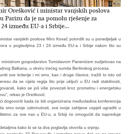
mir Orešković i ministar vanjskih poslova
u Parizu da je na pomolu rješenje za
 24 između EU-a i Srbije...
inistar vanjskih poslova Miro Kovač potvrdili su u ponedjeljak u
vora u poglavljima 23 i 24 između EU-a i Srbije nakon što su
te ministrom gospodarstvo Tomislavom Panenićem sudjelovao na
adnog Balkana, u okviru trećeg sumita Berlinskog procesa.
ti sve kriterije i mi smo, kao i druge članice, tražili to isto od
esu da se cijela regija što prije uključi u EU radi stabilnosti,
ovarali, kako se još više povezati kroz prometnu i energetsku
esu", rekao je Orešković.
 dogovoriti kada će biti organizirana međuvladina konferencija
a smo svoje zabrinutosti, sve svoje zahtjeve uspjeli ugraditi u
alitetno za sve nas u EU-u, a Srbiji će omogućiti da napreduje
 detaljima kako bi se ta dva poglavlja otvorila u srpnju.
anje poglavlja 23 Pravosuđe i temeljna prava dok se ne ispune