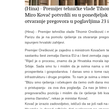
(Hina) - Premijer tehničke vlade Tiho
Miro Kovač potvrdili su u ponedjeljak 
otvaranje pregovora u poglavljima 23 i
(Hina) - Premijer tehničke vlade Tihomir Orešković i m
Parizu da je na pomolu rješenje za otvaranje prego
ispunjeni hrvatski zahtjevi.
Premijer Orešković je zajedno s ministrom Kovačem 
sastanku šest zemalja članica EU-a i šest zemalja zap
"Riječ je o procesu, znamo da je Hrvatska morala ispuni
Srbije. Sada smo tu i mislim da je svima nama u inter
prosperiteta i gospodarstva. I danas smo o tome razg
infrastrukturu i druge projekte. To nam je svima u inter
"Blizu smo rješenja i očekujem da ćemo ovih dana moći
o pristupanju za ova dva poglavlja. Za nas je bitno d
pregovaračku poziciju i mislim da će rješenje biti kv
prema članstvu", rekao je ministar Kovač.
Kovač je izrazio zadovoljstvo, ističući da se još radi na
Hrvatska je dosad odbijala dati suglasnost na otvar