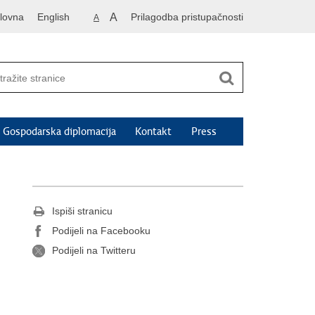
lovna
English
A
Prilagodba pristupačnosti
A
Gospodarska diplomacija
Kontakt
Press
Ispiši stranicu
Podijeli na Facebooku
Podijeli na Twitteru