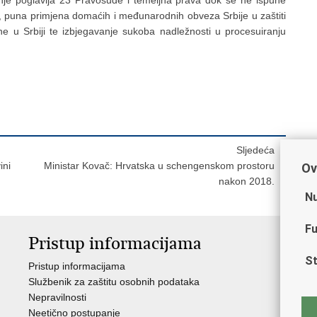
, puna primjena domaćih i međunarodnih obveza Srbije u zaštiti
ne u Srbiji te izbjegavanje sukoba nadležnosti u procesuiranju
Sljedeća
ini
Ministar Kovač: Hrvatska u schengenskom prostoru
Ov
nakon 2018.
Nu
Fu
Pristup informacijama
V
St
Pristup informacijama
Ja
Službenik za zaštitu osobnih podataka
Nat
Nepravilnosti
Nad
Neetično postupanje
Puč