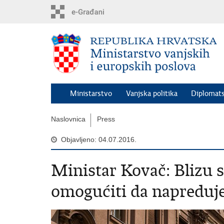
Preskoči
na
glavni
sadržaj
Ministarstvo
Vanjska politika
Diplomats
Naslovnica
Press
Objavljeno: 04.07.2016.
Ministar Kovač: Blizu s
omogućiti da napreduj