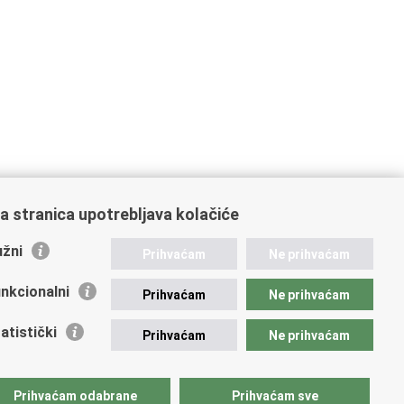
a stranica upotrebljava kolačiće
žni
Prihvaćam
Ne prihvaćam
nkcionalni
Prihvaćam
Ne prihvaćam
ažne poveznice
atistički
Prihvaćam
Ne prihvaćam
vna nabava u MVEP-u
ječaji
zor rada i unutarnja revizija službe vanjskih poslova
Prihvaćam odabrane
Prihvaćam sve
ki pravobranitelj