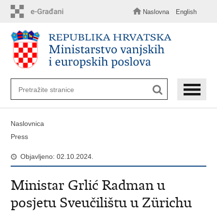
Preskoči
na
Naslovna
English
glavni
sadržaj
Naslovnica
Press
Objavljeno: 02.10.2024.
Ministar Grlić Radman u
posjetu Sveučilištu u Zürichu