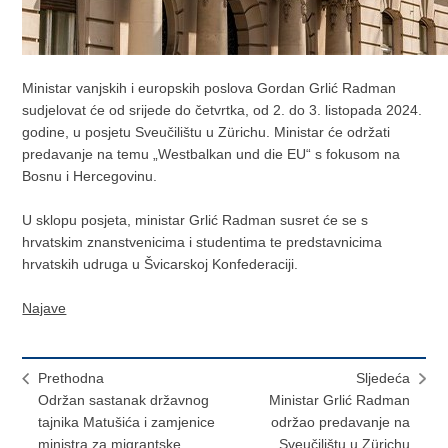
Ministar vanjskih i europskih poslova Gordan Grlić Radman
sudjelovat će od srijede do četvrtka, od 2. do 3. listopada 2024.
godine, u posjetu Sveučilištu u Zürichu. Ministar će održati
predavanje na temu „Westbalkan und die EU“ s fokusom na
Bosnu i Hercegovinu.
U sklopu posjeta, ministar Grlić Radman susret će se s
hrvatskim znanstvenicima i studentima te predstavnicima
hrvatskih udruga u Švicarskoj Konfederaciji.
Najave
Prethodna
Sljedeća
Održan sastanak državnog
Ministar Grlić Radman
tajnika Matušića i zamjenice
održao predavanje na
ministra za migrantske
Sveučilištu u Zürichu