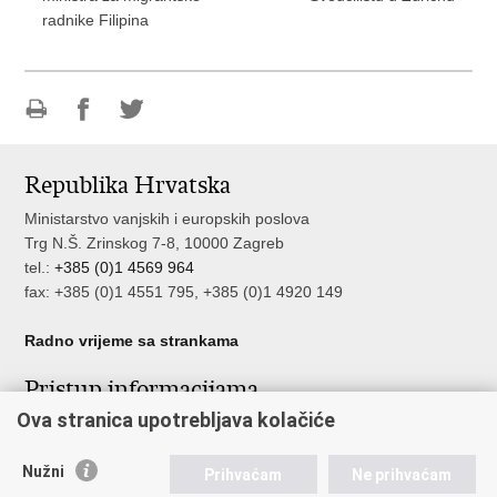
radnike Filipina
Ispiši
Podijeli
Podijeli
stranicu
na
na
Republika Hrvatska
Facebooku
Twitteru
Ministarstvo vanjskih i europskih poslova
Trg N.Š. Zrinskog 7-8, 10000 Zagreb
tel.:
+385 (0)1 4569 964
fax: +385 (0)1 4551 795, +385 (0)1 4920 149
Radno vrijeme sa strankama
Pristup informacijama
Ova stranica upotrebljava kolačiće
Pristup informacijama
Službenik za zaštitu osobnih podataka
Nužni
Nepravilnosti
Prihvaćam
Ne prihvaćam
Neetično postupanje