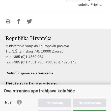
radnike Filipina
Ispiši
Podijeli
Podijeli
stranicu
na
na
Republika Hrvatska
Facebooku
Twitteru
Ministarstvo vanjskih i europskih poslova
Trg N.Š. Zrinskog 7-8, 10000 Zagreb
tel.:
+385 (0)1 4569 964
fax: +385 (0)1 4551 795, +385 (0)1 4920 149
Radno vrijeme sa strankama
Pristup informacijama
Ova stranica upotrebljava kolačiće
Pristup informacijama
Službenik za zaštitu osobnih podataka
Nužni
Nepravilnosti
Prihvaćam
Ne prihvaćam
Neetično postupanje