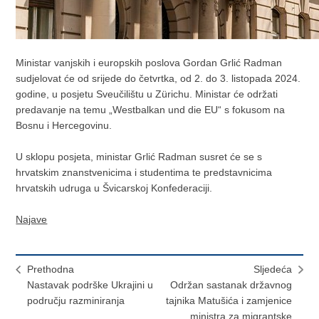
Ministar vanjskih i europskih poslova Gordan Grlić Radman
sudjelovat će od srijede do četvrtka, od 2. do 3. listopada 2024.
godine, u posjetu Sveučilištu u Zürichu. Ministar će održati
predavanje na temu „Westbalkan und die EU“ s fokusom na
Bosnu i Hercegovinu.
U sklopu posjeta, ministar Grlić Radman susret će se s
hrvatskim znanstvenicima i studentima te predstavnicima
hrvatskih udruga u Švicarskoj Konfederaciji.
Najave
Prethodna
Sljedeća
Nastavak podrške Ukrajini u
Održan sastanak državnog
području razminiranja
tajnika Matušića i zamjenice
ministra za migrantske