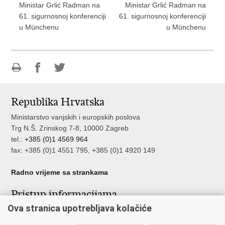
Ministar Grlić Radman na
Ministar Grlić Radman na
61. sigurnosnoj konferenciji
61. sigurnosnoj konferenciji
u Münchenu
u Münchenu
Ispiši
Podijeli
Podijeli
stranicu
na
na
Republika Hrvatska
Facebooku
Twitteru
Ministarstvo vanjskih i europskih poslova
Trg N.Š. Zrinskog 7-8, 10000 Zagreb
tel.:
+385 (0)1 4569 964
fax: +385 (0)1 4551 795, +385 (0)1 4920 149
Radno vrijeme sa strankama
Pristup informacijama
Ova stranica upotrebljava kolačiće
Pristup informacijama
Službenik za zaštitu osobnih podataka