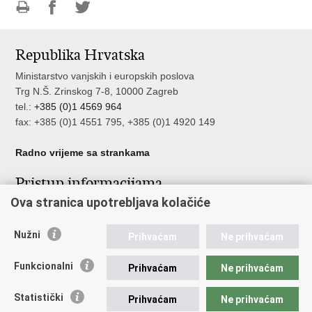
Ispiši
Podijeli
Podijeli
stranicu
na
na
Republika Hrvatska
Facebooku
Twitteru
Ministarstvo vanjskih i europskih poslova
Trg N.Š. Zrinskog 7-8, 10000 Zagreb
tel.:
+385 (0)1 4569 964
fax: +385 (0)1 4551 795, +385 (0)1 4920 149
Radno vrijeme sa strankama
Pristup informacijama
Ova stranica upotrebljava kolačiće
Pristup informacijama
Službenik za zaštitu osobnih podataka
Nužni
Nepravilnosti
Prihvaćam
Ne prihvaćam
Neetično postupanje
Funkcionalni
Prihvaćam
Ne prihvaćam
Važne poveznice
Statistički
Prihvaćam
Ne prihvaćam
Javna nabava u MVEP-u