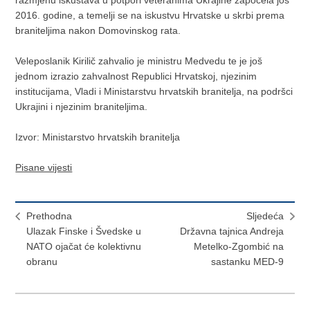
razmjenu iskustava u potpori veteranima Ukrajine započela još
2016. godine, a temelji se na iskustvu Hrvatske u skrbi prema
braniteljima nakon Domovinskog rata.
Veleposlanik Kirilič zahvalio je ministru Medvedu te je još
jednom izrazio zahvalnost Republici Hrvatskoj, njezinim
institucijama, Vladi i Ministarstvu hrvatskih branitelja, na podršci
Ukrajini i njezinim braniteljima.
Izvor: Ministarstvo hrvatskih branitelja
Pisane vijesti
Prethodna
Sljedeća
Ulazak Finske i Švedske u
Državna tajnica Andreja
NATO ojačat će kolektivnu
Metelko-Zgombić na
obranu
sastanku MED-9