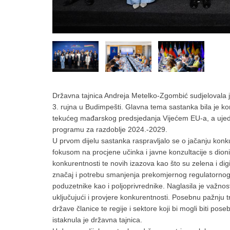
Državna tajnica Andreja Metelko-Zgombić sudjelovala
3. rujna u Budimpešti. Glavna tema sastanka bila je ko
tekućeg mađarskog predsjedanja Vijećem EU-a, a ujedn
programu za razdoblje 2024.-2029.
U prvom dijelu sastanka raspravljalo se o jačanju konku
fokusom na procjene učinka i javne konzultacije s dion
konkurentnosti te novih izazova kao što su zelena i dig
značaj i potrebu smanjenja prekomjernog regulatornog 
poduzetnike kao i poljoprivrednike. Naglasila je važnost
uključujući i provjere konkurentnosti. Posebnu pažnju t
države članice te regije i sektore koji bi mogli biti po
istaknula je državna tajnica.