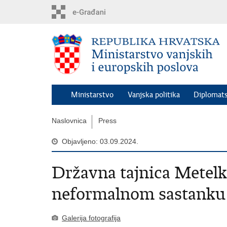
Preskoči
na
glavni
sadržaj
Ministarstvo
Vanjska politika
Diplomats
Naslovnica
Press
Objavljeno: 03.09.2024.
Državna tajnica Metel
neformalnom sastanku 
Galerija fotografija