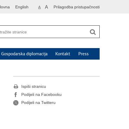
lovna
English
A
Prilagodba pristupačnosti
A
Gospodarska diplomacija
Kontakt
Press
Ispiši stranicu
Podijeli na Facebooku
Podijeli na Twitteru