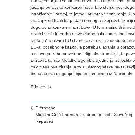
U drugom dijelu sastanka održana su tri paralelna pane
jačanje europske konkurentnosti, kao što su novi dogo
istraživanje i razvoj, te javno i privatno financiranje. 
značaj koji Hrvatska pridaje demografskoj revitalizaci
dugoročnu konkurentnost EU-a. U tom smislu držimo da 
revitalizacije integrira u sve ekonomske, socijalne i inv
kretanja“ u okviru EU stvorio okvir i za „slobodu ostan
EU-a, posebno je istaknula potrebu ulaganja u obrazovan
sustava potrebama zelene i digitalne tranzicije, te pove
Državna tajnica Metelko-Zgombić ujedno je izvijestila 
oslovljava ova pitanja, a to su demografska revitalizaci
čemu su sva ulaganja koja se financiraju iz Nacionalnog
Priopćenja
Prethodna
Ministar Grlić Radman u radnom posjetu Slovačkoj
Republici