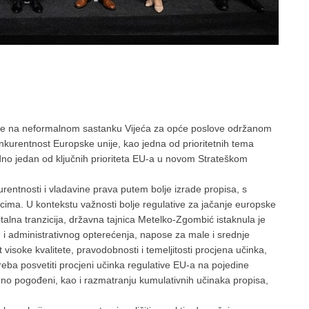
 je na neformalnom sastanku Vijeća za opće poslove održanom
nkurentnost Europske unije, kao jedna od prioritetnih tema
o jedan od ključnih prioriteta EU-a u novom Strateškom
rentnosti i vladavine prava putem bolje izrade propisa, s
icima. U kontekstu važnosti bolje regulative za jačanje europske
italna tranzicija, državna tajnica Metelko-Zgombić istaknula je
i administrativnog opterećenja, napose za male i srednje
 visoke kvalitete, pravodobnosti i temeljitosti procjena učinka,
reba posvetiti procjeni učinka regulative EU-a na pojedine
sebno pogođeni, kao i razmatranju kumulativnih učinaka propisa,