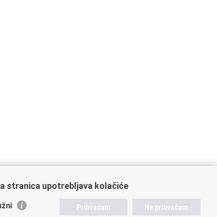
a stranica upotrebljava kolačiće
žni
Prihvaćam
Ne prihvaćam