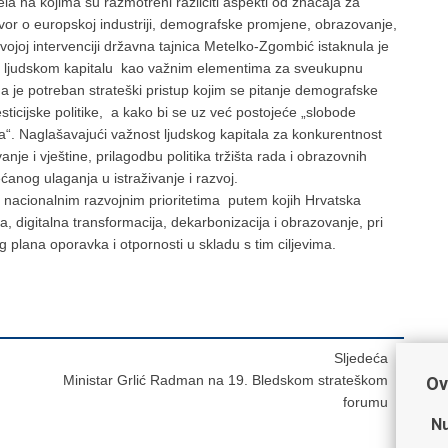
la na kojima su razmotreni različiti aspekti od značaja za
vor o europskoj industriji, demografske promjene, obrazovanje,
U svojoj intervenciji državna tajnica Metelko-Zgombić istaknula je
ji i ljudskom kapitalu kao važnim elementima za sveukupnu
je potreban strateški pristup kojim se pitanje demografske
esticijske politike, a kako bi se uz već postojeće „slobode
ka“. Naglašavajući važnost ljudskog kapitala za konkurentnost
je i vještine, prilagodbu politika tržišta rada i obrazovnih
ćanog ulaganja u istraživanje i razvoj.
o nacionalnim razvojnim prioritetima putem kojih Hrvatska
ja, digitalna transformacija, dekarbonizacija i obrazovanje, pri
 plana oporavka i otpornosti u skladu s tim ciljevima.
Sljedeća
Ministar Grlić Radman na 19. Bledskom strateškom
Ov
forumu
Nu