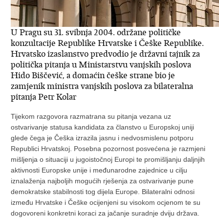
U Pragu su 31. svibnja 2004. održane političke
konzultacije Republike Hrvatske i Češke Republike.
Hrvatsko izaslanstvo predvodio je državni tajnik za
politička pitanja u Ministarstvu vanjskih poslova
Hido Biščević, a domaćin češke strane bio je
zamjenik ministra vanjskih poslova za bilateralna
pitanja Petr Kolar
Tijekom razgovora razmatrana su pitanja vezana uz
ostvarivanje statusa kandidata za članstvo u Europskoj uniji
glede čega je Češka izrazila jasnu i nedvosmislenu potporu
Republici Hrvatskoj. Posebna pozornost posvećena je razmjeni
mišljenja o situaciji u jugoistočnoj Europi te promišljanju daljnjih
aktivnosti Europske unije i međunarodne zajednice u cilju
iznalaženja najboljih mogućih rješenja za ostvarivanje pune
demokratske stabilnosti tog dijela Europe. Bilateralni odnosi
između Hrvatske i Češke ocijenjeni su visokom ocjenom te su
dogovoreni konkretni koraci za jačanje suradnje dviju država.