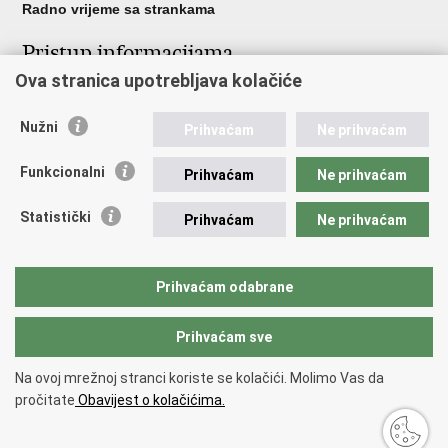
Radno vrijeme sa strankama
Pristup informacijama
Ova stranica upotrebljava kolačiće
Pristup informacijama
Službenik za zaštitu osobnih podataka
Nužni
Nepravilnosti
Prihvaćam
Ne prihvaćam
Neetično postupanje
Funkcionalni
Prihvaćam
Ne prihvaćam
Važne poveznice
Statistički
Prihvaćam
Ne prihvaćam
Javna nabava u MVEP-u
Natječaji
Nadzor rada i unutarnja revizija službe vanjskih poslova
Prihvaćam odabrane
Pučki pravobranitelj
Prihvaćam sve
Povratak na vrh
Na ovoj mrežnoj stranci koriste se kolačići. Molimo Vas da
Copyright © 2026 Ministarstvo vanjskih i europskih poslova.
Uvjeti
pročitate
Obavijest o kolačićima.
korištenja
.
Izjava o pristupačnosti
.