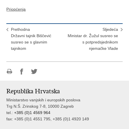
Priopćenja
Prethodna
Sljedeća
Državni tajnik Biščević
Ministar dr. Žužul susreo se
susreo se s glavnim
s potpredsjednikom
tajnikom
njemačke Vlade
Ispiši
Podijeli
Podijeli
stranicu
na
na
Republika Hrvatska
Facebooku
Twitteru
Ministarstvo vanjskih i europskih poslova
Trg N.Š. Zrinskog 7-8, 10000 Zagreb
tel.:
+385 (0)1 4569 964
fax: +385 (0)1 4551 795, +385 (0)1 4920 149