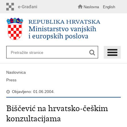
Preskoči
na
Naslovna
English
glavni
sadržaj
Naslovnica
Press
Objavljeno: 01.06.2004.
Biščević na hrvatsko-češkim
konzultacijama