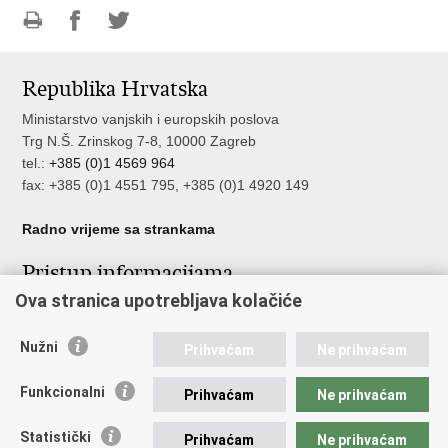
Ispiši
Podijeli
Podijeli
stranicu
na
na
Republika Hrvatska
Facebooku
Twitteru
Ministarstvo vanjskih i europskih poslova
Trg N.Š. Zrinskog 7-8, 10000 Zagreb
tel.:
+385 (0)1 4569 964
fax: +385 (0)1 4551 795, +385 (0)1 4920 149
Radno vrijeme sa strankama
Pristup informacijama
Ova stranica upotrebljava kolačiće
Pristup informacijama
Službenik za zaštitu osobnih podataka
Nužni
Nepravilnosti
Prihvaćam
Ne prihvaćam
Neetično postupanje
Funkcionalni
Prihvaćam
Ne prihvaćam
Važne poveznice
Statistički
Prihvaćam
Ne prihvaćam
Javna nabava u MVEP-u