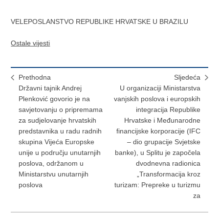
VELEPOSLANSTVO REPUBLIKE HRVATSKE U BRAZILU
Ostale vijesti
Prethodna
Sljedeća
Državni tajnik Andrej
U organizaciji Ministarstva
Plenković govorio je na
vanjskih poslova i europskih
savjetovanju o pripremama
integracija Republike
za sudjelovanje hrvatskih
Hrvatske i Međunarodne
predstavnika u radu radnih
financijske korporacije (IFC
skupina Vijeća Europske
– dio grupacije Svjetske
unije u području unutarnjih
banke), u Splitu je započela
poslova, održanom u
dvodnevna radionica
Ministarstvu unutarnjih
„Transformacija kroz
poslova
turizam: Prepreke u turizmu
za