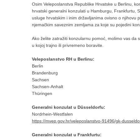
Osim Veleposlanstva Republike Hrvatske u Berlinu, ko
hrvatski generalni konzulati u Hamburgu, Frankfurtu, S
usluge hrvatskim i inim državljanima ovisno o njihovu pr
njemačkim saveznim zemljama za koje su pojedini konz
Ako želite zatražiti konzularnu pomoć, molimo vas da 
u kojoj trajno ili privremeno boravite.
Veleposlanstvo RH u Berlinu:
Berlin
Brandenburg
Sachsen
Sachsen-Anhalt
Thüringen
Generalni konzulat u Düsseldorfu:
Nordrhein-Westfalen
https://mvep.gov.hr/veleposlanstvo-91496/gk-dusseld
Generalni konzulat u Frankfurtu: