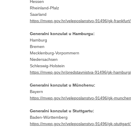
Hessen
Rheinland-Pfalz
Saarland
https://mvep.gov.hr/veleposlanstvo-91496/gk-frankfur
Generalni konzulat u Hamburgu:
Hamburg
Bremen
Mecklenburg-Vorpommern
Niedersachsen
Schleswig-Holstein
https://mvep.gov.hr/predstavnistva-91496/gk-hambur
Generalni konzulat u Münchenu:
Bayern
https://mvep.gov.hr/veleposlanstvo-91496/gk-munche
Generalni konzulat u Stuttgartu:
Baden-Württemberg
https://mvep.gov.hr/veleposlanstvo-91496/gk-stuttgar