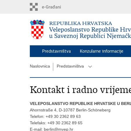
Preskoči
na
glavni
sadržaj
Predstavništva
Konzularne informacije
Naslovnica
Predstavništva
Kontakt i radno vrijem
VELEPOSLANSTVO REPUBLIKE HRVATSKE U BER
Ahornstraße 4, D-10787 Berlin-Schöneberg
Telefon: +49 30 2362 89 63
Telefaks: +49 30 2362 89 65
E-mail:
berlin@mvep.hr