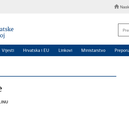
Nasl
Vijesti
Hrvatska i EU
Linkovi
Ministarstvo
Preporu
e
LINU