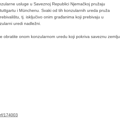
nzularne usluge u Saveznoj Republici Njemačkoj pružaju
tuttgartu i Münchenu. Svaki od tih konzularnih ureda pruža
ebivalištu, tj. isključivo onim građanima koji prebivaju u
ularni uredi nadležni.
se obratite onom konzularnom uredu koji pokriva saveznu zemlju
orf/174003