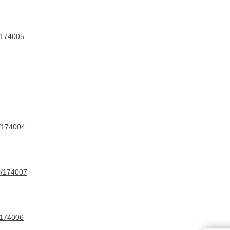
t/174005
g/174004
n/174007
t/174006