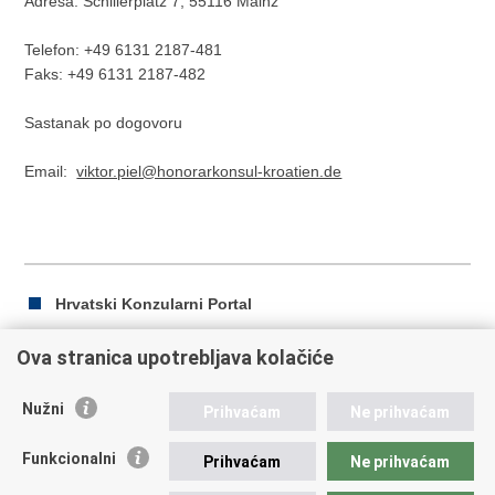
Adresa: Schillerplatz 7, 55116 Mainz
Telefon: +49 6131 2187-481
Faks: +49 6131 2187-482
Sastanak po dogovoru
Email:
viktor.piel@honorarkonsul-kroatien.de
Hrvatski Konzularni Portal
Ova stranica upotrebljava kolačiće
Ispiši
Podijeli
Podijeli
Nužni
Prihvaćam
Ne prihvaćam
stranicu
na
na
Republika Hrvatska
Facebooku
Twitteru
Funkcionalni
Prihvaćam
Ne prihvaćam
Ministarstvo vanjskih i europskih poslova