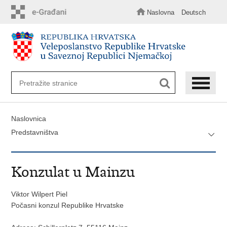
Preskoči
na
Naslovna
Deutsch
glavni
sadržaj
Naslovnica
Predstavništva
Konzulat u Mainzu
Viktor Wilpert Piel
Počasni konzul Republike Hrvatske