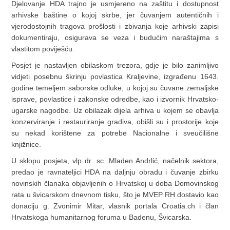
Djelovanje HDA trajno je usmjereno na zaštitu i dostupnost
arhivske baštine o kojoj skrbe, jer čuvanjem autentičnih i
vjerodostojnih tragova prošlosti i zbivanja koje arhivski zapisi
dokumentiraju, osigurava se veza i budućim naraštajima s
vlastitom poviješću.
Posjet je nastavljen obilaskom trezora, gdje je bilo zanimljivo
vidjeti posebnu škrinju povlastica Kraljevine, izgrađenu 1643.
godine temeljem saborske odluke, u kojoj su čuvane zemaljske
isprave, povlastice i zakonske odredbe, kao i izvornik Hrvatsko-
ugarske nagodbe. Uz obilazak dijela arhiva u kojem se obavlja
konzerviranje i restauriranje gradiva, obišli su i prostorije koje
su nekad korištene za potrebe Nacionalne i sveučilišne
knjižnice.
U sklopu posjeta, vlp dr. sc. Mladen Andrlić, načelnik sektora,
predao je ravnateljici HDA na daljnju obradu i čuvanje zbirku
novinskih članaka objavljenih o Hrvatskoj u doba Domovinskog
rata u švicarskom dnevnom tisku, što je MVEP RH dostavio kao
donaciju g. Zvonimir Mitar, vlasnik portala Croatia.ch i član
Hrvatskoga humanitarnog foruma u Badenu, Švicarska.