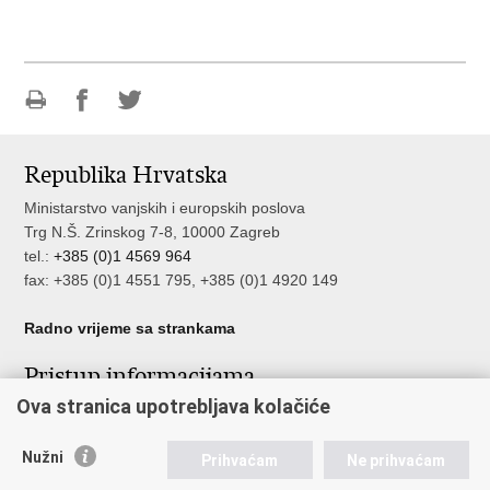
Ispiši
Podijeli
Podijeli
stranicu
na
na
Republika Hrvatska
Facebooku
Twitteru
Ministarstvo vanjskih i europskih poslova
Trg N.Š. Zrinskog 7-8, 10000 Zagreb
tel.:
+385 (0)1 4569 964
fax: +385 (0)1 4551 795, +385 (0)1 4920 149
Radno vrijeme sa strankama
Pristup informacijama
Ova stranica upotrebljava kolačiće
Pristup informacijama
Službenik za zaštitu osobnih podataka
Nužni
Nepravilnosti
Prihvaćam
Ne prihvaćam
Neetično postupanje