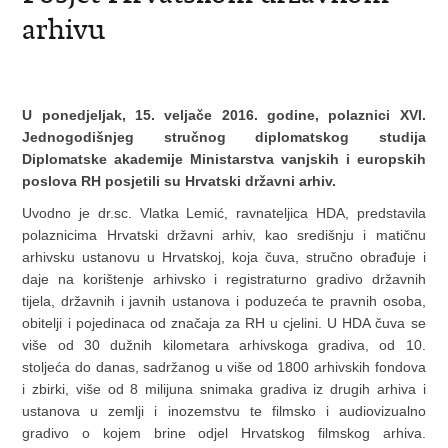
arhivu
U ponedjeljak, 15. veljače 2016. godine, polaznici XVI.
Jednogodišnjeg stručnog diplomatskog studija
Diplomatske akademije Ministarstva vanjskih i europskih
poslova RH posjetili su Hrvatski državni arhiv.
Uvodno je dr.sc. Vlatka Lemić, ravnateljica HDA, predstavila
polaznicima Hrvatski državni arhiv, kao središnju i matičnu
arhivsku ustanovu u Hrvatskoj, koja čuva, stručno obrađuje i
daje na korištenje arhivsko i registraturno gradivo državnih
tijela, državnih i javnih ustanova i poduzeća te pravnih osoba,
obitelji i pojedinaca od značaja za RH u cjelini. U HDA čuva se
više od 30 dužnih kilometara arhivskoga gradiva, od 10.
stoljeća do danas, sadržanog u više od 1800 arhivskih fondova
i zbirki, više od 8 milijuna snimaka gradiva iz drugih arhiva i
ustanova u zemlji i inozemstvu te filmsko i audiovizualno
gradivo o kojem brine odjel Hrvatskog filmskog arhiva.