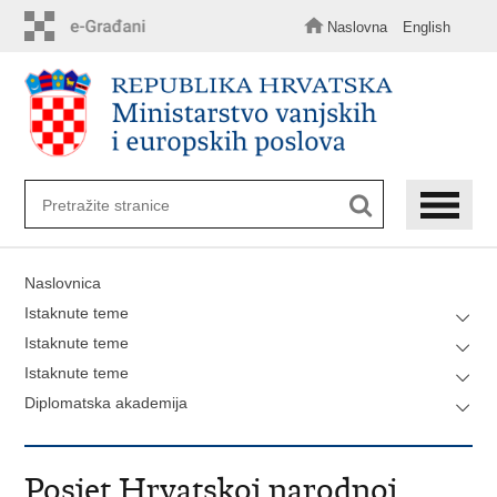
Preskoči
na
Naslovna
English
glavni
sadržaj
Naslovnica
Istaknute teme
Istaknute teme
Istaknute teme
Diplomatska akademija
Posjet Hrvatskoj narodnoj