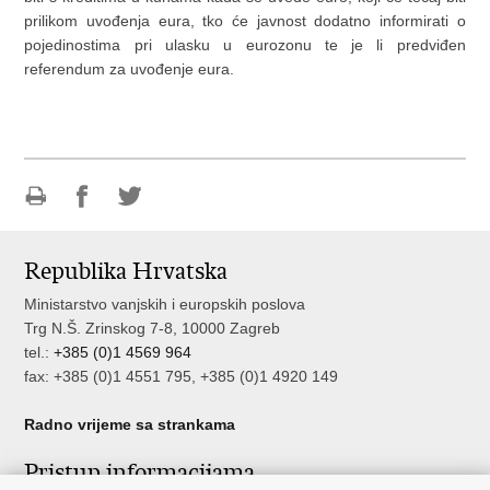
prilikom uvođenja eura, tko će javnost dodatno informirati o
pojedinostima pri ulasku u eurozonu te je li predviđen
referendum za uvođenje eura.
Ispiši
Podijeli
Podijeli
stranicu
na
na
Republika Hrvatska
Facebooku
Twitteru
Ministarstvo vanjskih i europskih poslova
Trg N.Š. Zrinskog 7-8, 10000 Zagreb
tel.:
+385 (0)1 4569 964
fax: +385 (0)1 4551 795, +385 (0)1 4920 149
Radno vrijeme sa strankama
Pristup informacijama