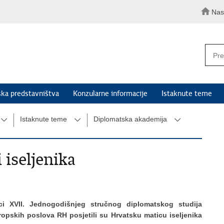
Nas
ka predstavništva
Konzularne informacije
Istaknute teme
Istaknute teme
Diplomatska akademija
 iseljenika
ci XVII. Jednogodišnjeg stručnog diplomatskog studija
ropskih poslova RH posjetili su Hrvatsku maticu iseljenika