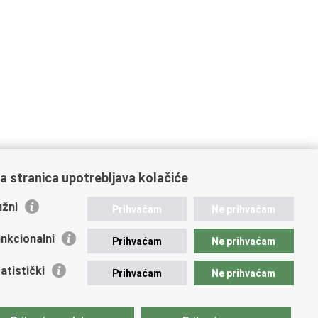
a stranica upotrebljava kolačiće
žni
Prihvaćam
Ne prihvaćam
nkcionalni
Prihvaćam
Ne prihvaćam
ažne poveznice
atistički
Prihvaćam
Ne prihvaćam
vna nabava u MVEP-u
ječaji
zor rada i unutarnja revizija službe vanjskih poslova