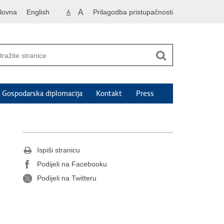
lovna
English
A
Prilagodba pristupačnosti
A
Gospodarska diplomacija
Kontakt
Press
Ispiši stranicu
Podijeli na Facebooku
Podijeli na Twitteru