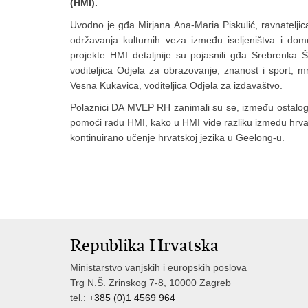
(HMI).
Uvodno je gđa Mirjana Ana-Maria Piskulić, ravnatelji
održavanja kulturnih veza između iseljeništva i do
projekte HMI detaljnije su pojasnili gđa Srebrenka Š
voditeljica Odjela za obrazovanje, znanost i sport, m
Vesna Kukavica, voditeljica Odjela za izdavaštvo.
Polaznici DA MVEP RH zanimali su se, između ostaloga
pomoći radu HMI, kako u HMI vide razliku između hrvatski
kontinuirano učenje hrvatskoj jezika u Geelong-u.
Republika Hrvatska
Ministarstvo vanjskih i europskih poslova
Trg N.Š. Zrinskog 7-8, 10000 Zagreb
tel.:
+385 (0)1 4569 964