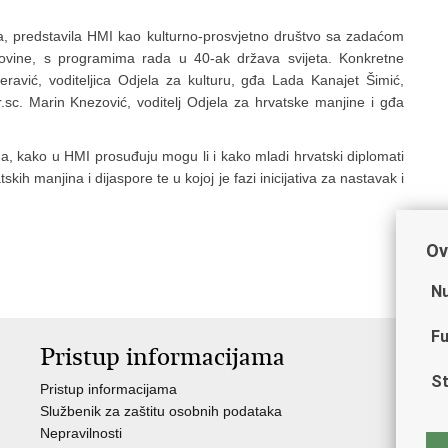
ca, predstavila HMI kao kulturno-prosvjetno društvo sa zadaćom
movine, s programima rada u 40-ak država svijeta. Konkretne
eravić, voditeljica Odjela za kulturu, gđa Lada Kanajet Šimić,
r.sc. Marin Knezović, voditelj Odjela za hrvatske manjine i gđa
, kako u HMI prosuđuju mogu li i kako mladi hrvatski diplomati
h manjina i dijaspore te u kojoj je fazi inicijativa za nastavak i
Ov
Nu
Fu
Pristup informacijama
V
St
Pristup informacijama
Ja
Službenik za zaštitu osobnih podataka
Nat
Nepravilnosti
Nad