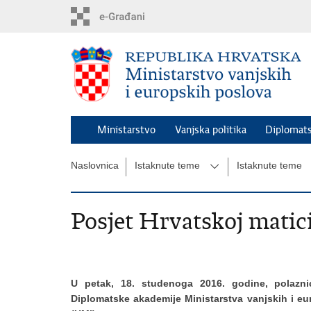
Preskoči
na
glavni
sadržaj
Ministarstvo
Vanjska politika
Diplomats
Naslovnica
Istaknute teme
Istaknute teme
Posjet Hrvatskoj matici
U petak, 18. studenoga 2016. godine, polazni
Diplomatske akademije Ministarstva vanjskih i eu