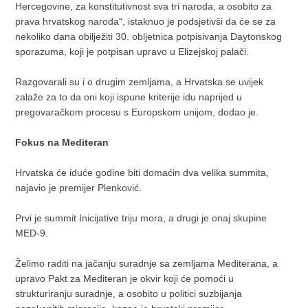
Hercegovine, za konstitutivnost sva tri naroda, a osobito za
prava hrvatskog naroda“, istaknuo je podsjetivši da će se za
nekoliko dana obilježiti 30. obljetnica potpisivanja Daytonskog
sporazuma, koji je potpisan upravo u Elizejskoj palači.
Razgovarali su i o drugim zemljama, a Hrvatska se uvijek
zalaže za to da oni koji ispune kriterije idu naprijed u
pregovaračkom procesu s Europskom unijom, dodao je.
Fokus na Mediteran
Hrvatska će iduće godine biti domaćin dva velika summita,
najavio je premijer Plenković.
Prvi je summit Inicijative triju mora, a drugi je onaj skupine
MED-9.
Želimo raditi na jačanju suradnje sa zemljama Mediterana, a
upravo Pakt za Mediteran je okvir koji će pomoći u
strukturiranju suradnje, a osobito u politici suzbijanja