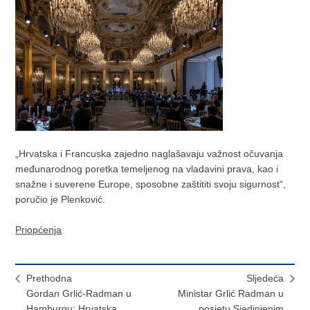
„Hrvatska i Francuska zajedno naglašavaju važnost očuvanja
međunarodnog poretka temeljenog na vladavini prava, kao i
snažne i suverene Europe, sposobne zaštititi svoju sigurnost“,
poručio je Plenković.
Priopćenja
Prethodna
Sljedeća
Gordan Grlić-Radman u
Ministar Grlić Radman u
Hamburgu: Hrvatska
posjetu Sjedinjenim