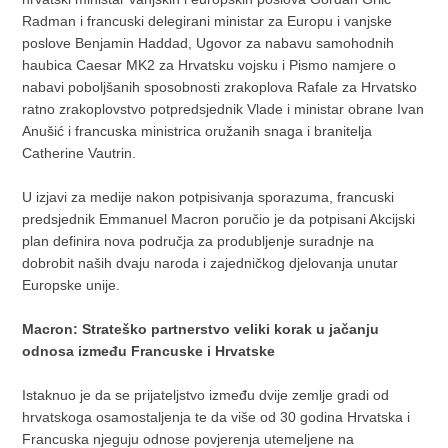
Radman i francuski delegirani ministar za Europu i vanjske
poslove Benjamin Haddad, Ugovor za nabavu samohodnih
haubica Caesar MK2 za Hrvatsku vojsku i Pismo namjere o
nabavi poboljšanih sposobnosti zrakoplova Rafale za Hrvatsko
ratno zrakoplovstvo potpredsjednik Vlade i ministar obrane Ivan
Anušić i francuska ministrica oružanih snaga i branitelja
Catherine Vautrin.
U izjavi za medije nakon potpisivanja sporazuma, francuski
predsjednik Emmanuel Macron poručio je da potpisani Akcijski
plan definira nova područja za produbljenje suradnje na
dobrobit naših dvaju naroda i zajedničkog djelovanja unutar
Europske unije.
Macron: Strateško partnerstvo veliki korak u jačanju
odnosa između Francuske i Hrvatske
Istaknuo je da se prijateljstvo između dvije zemlje gradi od
hrvatskoga osamostaljenja te da više od 30 godina Hrvatska i
Francuska njeguju odnose povjerenja utemeljene na