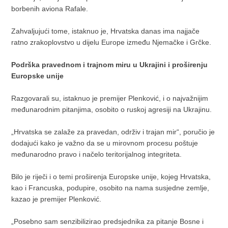
borbenih aviona Rafale.
Zahvaljujući tome, istaknuo je, Hrvatska danas ima najjače
ratno zrakoplovstvo u dijelu Europe između Njemačke i Grčke.
Podrška pravednom i trajnom miru u Ukrajini i proširenju
Europske unije
Razgovarali su, istaknuo je premijer Plenković, i o najvažnijim
međunarodnim pitanjima, osobito o ruskoj agresiji na Ukrajinu.
„Hrvatska se zalaže za pravedan, održiv i trajan mir“, poručio je
dodajući kako je važno da se u mirovnom procesu poštuje
međunarodno pravo i načelo teritorijalnog integriteta.
Bilo je riječi i o temi proširenja Europske unije, kojeg Hrvatska,
kao i Francuska, podupire, osobito na nama susjedne zemlje,
kazao je premijer Plenković.
„Posebno sam senzibilizirao predsjednika za pitanje Bosne i