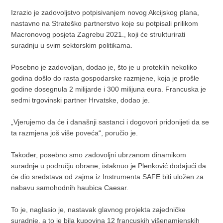
Izrazio je zadovoljstvo potpisivanjem novog Akcijskog plana,
nastavno na Strateško partnerstvo koje su potpisali prilikom
Macronovog posjeta Zagrebu 2021., koji će strukturirati
suradnju u svim sektorskim politikama.
Posebno je zadovoljan, dodao je, što je u proteklih nekoliko
godina došlo do rasta gospodarske razmjene, koja je prošle
godine dosegnula 2 milijarde i 300 milijuna eura. Francuska je
sedmi trgovinski partner Hrvatske, dodao je.
„Vjerujemo da će i današnji sastanci i dogovori pridonijeti da se
ta razmjena još više poveća“, poručio je.
Također, posebno smo zadovoljni ubrzanom dinamikom
suradnje u području obrane, istaknuo je Plenković dodajući da
će dio sredstava od zajma iz Instrumenta SAFE biti uložen za
nabavu samohodnih haubica Caesar.
To je, naglasio je, nastavak glavnog projekta zajedničke
suradnje, a to je bila kupovina 12 francuskih višenamjenskih