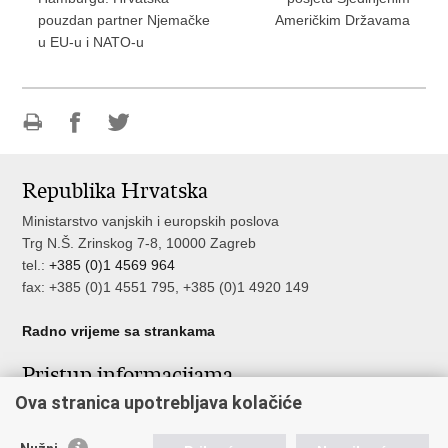
pouzdan partner Njemačke
Američkim Državama
u EU-u i NATO-u
Ispiši
Podijeli
Podijeli
stranicu
na
na
Republika Hrvatska
Facebooku
Twitteru
Ministarstvo vanjskih i europskih poslova
Trg N.Š. Zrinskog 7-8, 10000 Zagreb
tel.:
+385 (0)1 4569 964
fax: +385 (0)1 4551 795, +385 (0)1 4920 149
Radno vrijeme sa strankama
Pristup informacijama
Ova stranica upotrebljava kolačiće
Pristup informacijama
Službenik za zaštitu osobnih podataka