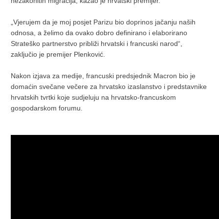
nezakonitih migracija, kazao je hrvatski premijer.
„Vjerujem da je moj posjet Parizu bio doprinos jačanju naših
odnosa, a želimo da ovako dobro definirano i elaborirano
Strateško partnerstvo približi hrvatski i francuski narod“,
zaključio je premijer Plenković.
Nakon izjava za medije, francuski predsjednik Macron bio je
domaćin svečane večere za hrvatsko izaslanstvo i predstavnike
hrvatskih tvrtki koje sudjeluju na hrvatsko-francuskom
gospodarskom forumu.