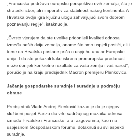
„Francuska podržava europsku perspektivu ovih zemalja, što je
strateški izbor, ali i imperativ za stabilnost našeg kontinenta. A
Hrvatska ovdje igra ključnu ulogu zahvaljujući svom dobrom
poznavanju regije“, istaknuo je.
„Čvrsto vjerujem da ste uvelike pridonijeli kvaliteti odnosa
između naših dviju zemalja, onome što smo uspjeli postići, ali i
tome da Hrvatska postane priča o uspjehu unutar Europske
unije. I da ste pokazali kako iskrena proeuropska predanost
može donijeti konkretne rezultate za vašu zemlju i vaš narod“,
poručio je na kraju predsjednik Macron premijeru Plenkoviću.
Jačanje gospodarske suradnje i suradnje u području
obrane
Predsjednik Vlade Andrej Plenković kazao je da je njegov
službeni posjet Parizu dio vrlo sadržajnog mozaika odnosa
između Hrvatske i Francuske, a u razgovorima, kao i na
uspješnom Gospodarskom forumu, dotaknuti su svi aspekti
suradnje.