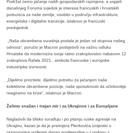
Podržat ćemo jačanje naših gospodarskih razmjena, a uspjeh
današnjeg Foruma svjedok je interesa francuskih i hrvatskih
poduzeća za naše zemlje, osobito u području infrastrukture,
energetske i digitalne tranzicije, istaknuo je francuski
predsjednik.
„Naša obrambena suradnja postala je jedan od stupova našeg
odnosa“, poručio je Macron podsjetivši na važnu odluku
Hrvatske da modernizira svoje ratno zrakoplovstvo nabavom 12
zrakoplova Rafale 2021., simbola francuske i europske
industrijske izvrsnosti.
„Dijelimo prioritete, dijelimo potrebu za jačanjem naše
kolektivne obrambene pozicije, naše sposobnosti da učinkovitije
reagiramo na krize“, istaknuo je Macron.
Želimo snažan i trajan mir i za Ukrajince i za Europljane
Naglasivši da blisko surađuju i po pitanju ruske agresije na
Ukrajinu, kazao je da je premijera Plenkovića izvijestio o
razgovorima vođenim danas poslijepodne u Londonu s