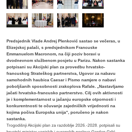
Predsjednik Vlade Andrej Plenković sastao se večeras, u
Elizejskoj palači, s predsjednikom Francuske
Emmanuelom Macronom, na čiji poziv boravi u
dvodnevnom službenom posjetu u Parizu. Nakon sastanka
potpisani su Akcijski plan za provedbu hrvatsko-
francuskog Strateškog partnerstva, Ugovor za nabavu
samohodnih haubica Caesar i Pismo namjere o nabavi
poboljšanih sposobnosti zrakoplova Rafale. „Nastavljamo
jačati hrvatsko-francusko partnerstvo. Cilj ovih aktivnosti
je i komplementarnost u jačanju europske otpornosti i
konkurentnosti te očuvanje zajedničkih vrijednosti na
kojima počiva Europska unija“, poručeno je nakon
sastanka.
Trogodišnji Akcijski plan za razdoblje 2026.-2028. potpisali su
hrvatski ministar vanjskih i europskih poslova Gordan Grlić