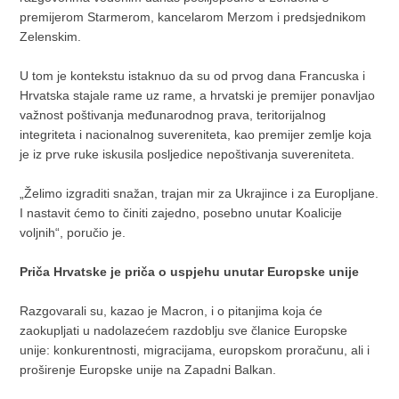
premijerom Starmerom, kancelarom Merzom i predsjednikom
Zelenskim.
U tom je kontekstu istaknuo da su od prvog dana Francuska i
Hrvatska stajale rame uz rame, a hrvatski je premijer ponavljao
važnost poštivanja međunarodnog prava, teritorijalnog
integriteta i nacionalnog suvereniteta, kao premijer zemlje koja
je iz prve ruke iskusila posljedice nepoštivanja suvereniteta.
„Želimo izgraditi snažan, trajan mir za Ukrajince i za Europljane.
I nastavit ćemo to činiti zajedno, posebno unutar Koalicije
voljnih“, poručio je.
Priča Hrvatske je priča o uspjehu unutar Europske unije
Razgovarali su, kazao je Macron, i o pitanjima koja će
zaokupljati u nadolazećem razdoblju sve članice Europske
unije: konkurentnosti, migracijama, europskom proračunu, ali i
proširenje Europske unije na Zapadni Balkan.