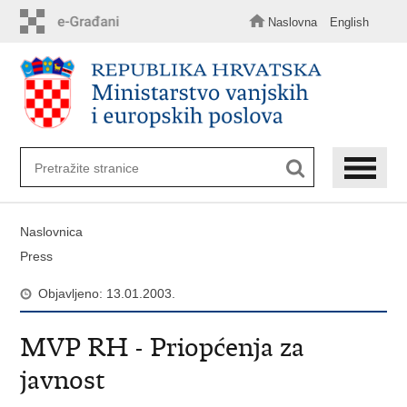
Preskoči
na
Naslovna
English
glavni
sadržaj
Naslovnica
Press
Objavljeno: 13.01.2003.
MVP RH - Priopćenja za
javnost