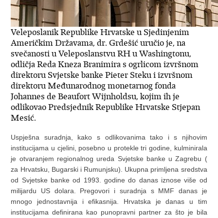
Veleposlanik Republike Hrvatske u Sjedinjenim
Američkim Državama, dr. Grdešić uručio je, na
svečanosti u Veleposlanstvu RH u Washingtonu,
odličja Reda Kneza Branimira s ogrlicom izvršnom
direktoru Svjetske banke Pieter Steku i izvršnom
direktoru Međunarodnog monetarnog fonda
Johannes de Beaufort Wijnholdsu, kojim ih je
odlikovao Predsjednik Republike Hrvatske Stjepan
Mesić.
Uspješna suradnja, kako s odlikovanima tako i s njihovim
institucijama u cjelini, posebno u protekle tri godine, kulminirala
je otvaranjem regionalnog ureda Svjetske banke u Zagrebu (
za Hrvatsku, Bugarski i Rumunjsku). Ukupna primljena sredstva
od Svjetske banke od 1993. godine do danas iznose više od
milijardu US dolara. Pregovori i suradnja s MMF danas je
mnogo jednostavnija i efikasnija. Hrvatska je danas u tim
institucijama definirana kao punopravni partner za što je bila