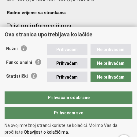
Radno vrijeme sa strankama
Pristup informacijama
Ova stranica upotrebljava kolačiće
Pristup informacijama
Službenik za zaštitu osobnih podataka
Nužni
Nepravilnosti
Prihvaćam
Ne prihvaćam
Neetično postupanje
Funkcionalni
Prihvaćam
Ne prihvaćam
Važne poveznice
Statistički
Prihvaćam
Ne prihvaćam
Javna nabava u MVEP-u
Natječaji
Nadzor rada i unutarnja revizija službe vanjskih poslova
Prihvaćam odabrane
Pučki pravobranitelj
Prihvaćam sve
Povratak na vrh
Na ovoj mrežnoj stranci koriste se kolačići. Molimo Vas da
Copyright © 2026 Ministarstvo vanjskih i europskih poslova.
Uvjeti
pročitate
Obavijest o kolačićima.
korištenja
.
Izjava o pristupačnosti
.