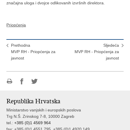
značajna uloga i dvojce odlikovanih izvršnih direktora.
Priopćenja
Prethodna
Sljedeća
MVP RH - Priopćenja za
MVP RH - Priopćenja za
javnost
javnost
Ispiši
Podijeli
Podijeli
stranicu
na
na
Republika Hrvatska
Facebooku
Twitteru
Ministarstvo vanjskih i europskih poslova
Trg N.Š. Zrinskog 7-8, 10000 Zagreb
tel.:
+385 (0)1 4569 964
fax: +385 (0)1 4551 795, +385 (0)1 4920 149