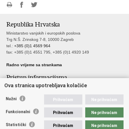
Ispiši
Podijeli
Podijeli
stranicu
na
na
Republika Hrvatska
Facebooku
Twitteru
Ministarstvo vanjskih i europskih poslova
Trg N.Š. Zrinskog 7-8, 10000 Zagreb
tel.:
+385 (0)1 4569 964
fax: +385 (0)1 4551 795, +385 (0)1 4920 149
Radno vrijeme sa strankama
Pristup informacijama
Ova stranica upotrebljava kolačiće
Pristup informacijama
Službenik za zaštitu osobnih podataka
Nužni
Nepravilnosti
Prihvaćam
Ne prihvaćam
Neetično postupanje
Funkcionalni
Prihvaćam
Ne prihvaćam
Važne poveznice
Statistički
Prihvaćam
Ne prihvaćam
Javna nabava u MVEP-u