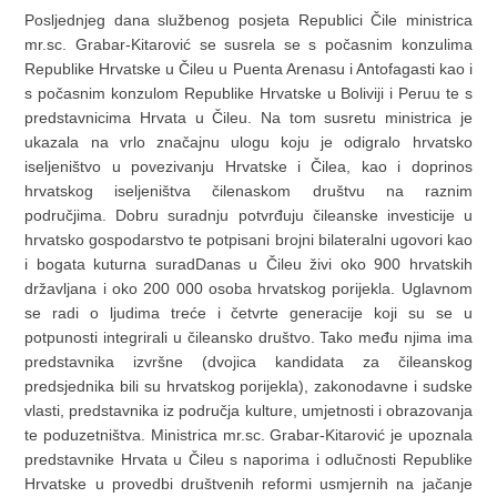
Posljednjeg dana službenog posjeta Republici Čile ministrica
mr.sc. Grabar-Kitarović se susrela se s počasnim konzulima
Republike Hrvatske u Čileu u Puenta Arenasu i Antofagasti kao i
s počasnim konzulom Republike Hrvatske u Boliviji i Peruu te s
predstavnicima Hrvata u Čileu. Na tom susretu ministrica je
ukazala na vrlo značajnu ulogu koju je odigralo hrvatsko
iseljeništvo u povezivanju Hrvatske i Čilea, kao i doprinos
hrvatskog iseljeništva čilenaskom društvu na raznim
područjima. Dobru suradnju potvrđuju čileanske investicije u
hrvatsko gospodarstvo te potpisani brojni bilateralni ugovori kao
i bogata kuturna suradDanas u Čileu živi oko 900 hrvatskih
državljana i oko 200 000 osoba hrvatskog porijekla. Uglavnom
se radi o ljudima treće i četvrte generacije koji su se u
potpunosti integrirali u čileansko društvo. Tako među njima ima
predstavnika izvršne (dvojica kandidata za čileanskog
predsjednika bili su hrvatskog porijekla), zakonodavne i sudske
vlasti, predstavnika iz područja kulture, umjetnosti i obrazovanja
te poduzetništva. Ministrica mr.sc. Grabar-Kitarović je upoznala
predstavnike Hrvata u Čileu s naporima i odlučnosti Republike
Hrvatske u provedbi društvenih reformi usmjernih na jačanje