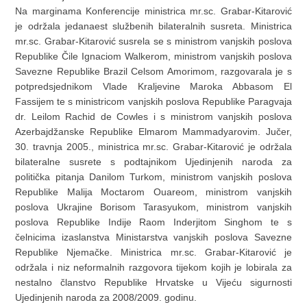
Na marginama Konferencije ministrica mr.sc. Grabar-Kitarović
je održala jedanaest službenih bilateralnih susreta. Ministrica
mr.sc. Grabar-Kitarović susrela se s ministrom vanjskih poslova
Republike Čile Ignaciom Walkerom, ministrom vanjskih poslova
Savezne Republike Brazil Celsom Amorimom, razgovarala je s
potpredsjednikom Vlade Kraljevine Maroka Abbasom El
Fassijem te s ministricom vanjskih poslova Republike Paragvaja
dr. Leilom Rachid de Cowles i s ministrom vanjskih poslova
Azerbajdžanske Republike Elmarom Mammadyarovim. Jučer,
30. travnja 2005., ministrica mr.sc. Grabar-Kitarović je održala
bilateralne susrete s podtajnikom Ujedinjenih naroda za
politička pitanja Danilom Turkom, ministrom vanjskih poslova
Republike Malija Moctarom Ouareom, ministrom vanjskih
poslova Ukrajine Borisom Tarasyukom, ministrom vanjskih
poslova Republike Indije Raom Inderjitom Singhom te s
čelnicima izaslanstva Ministarstva vanjskih poslova Savezne
Republike Njemačke. Ministrica mr.sc. Grabar-Kitarović je
održala i niz neformalnih razgovora tijekom kojih je lobirala za
nestalno članstvo Republike Hrvatske u Vijeću sigurnosti
Ujedinjenih naroda za 2008/2009. godinu.