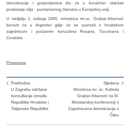
demokracije i gospodarstva što će u konačnici olakšati
postizanje cilja - punopravnog članstva u Europskoj uniji.
U nedjelju 1. svibnja 2005. ministrica mr.sc. Grabar-Kitarović
boravit će u Argentini gdje će se susresti s hrvatskom
zajednicom i počasnim konzulima Rosaria, Tucumana i
Cordobe.
Priopćenja
Prethodna
Sljedeća
U Zagrebu održane
Ministrica mr. sc. Kolinda
konzultacije između
Grabar-Kitarović na III.
Republike Hrvatske i
Ministarskoj konferenciji o
Talijanske Republike
Zajednicama demokracija u
Čileu