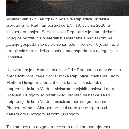
Ministar vanjskih i europskih poslova Republike Hrvatske
Gordan Grlić Radman boravit će 17. i 18. svibnja 2026. u
službenom posjetu Socijalističkoj Republici Vijetnam, tijekom
kojeg će održati niz bilateralnih sastanaka s naglaskom na
jačanje gospodarske suradnje između Hrvatske i Vijetnama. U
pratnji ministra sudjeluje značajana gospodarska delegacija iz
Hrvatske.
U okviru posjeta Hanoiju ministar Grlić Radman susrest će se s
predsjednikom Vlade Socijalističke Republike Vijetnama Lêom
Minhom Hưngom, a održat će i bilateralni sastanak s
potpredsjednikom Vlade i ministrom vanjskih poslova Lêom
Hoàijem Trungom. Ministar Grlić Radman sastat će se i s
potpredsjednikom Vlade i ministrom obrane generalom
Phanom Vănom Giangom te ministrom javne sigurnosti
generalom Lươngom Tamom Quangom.
Tijekom posjeta razgovarat će se o daljnjem unaprjeđenju