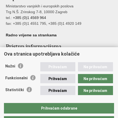
Ministarstvo vanjskih i europskih poslova
Trg N.Š. Zrinskog 7-8, 10000 Zagreb
tel.:
+385 (0)1 4569 964
fax: +385 (0)1 4551 795, +385 (0)1 4920 149
Radno vrijeme sa strankama
Pristup informacijama
Ova stranica upotrebljava kolačiće
Pristup informacijama
Službenik za zaštitu osobnih podataka
Nužni
Nepravilnosti
Prihvaćam
Ne prihvaćam
Neetično postupanje
Funkcionalni
Prihvaćam
Ne prihvaćam
Važne poveznice
Statistički
Prihvaćam
Ne prihvaćam
Javna nabava u MVEP-u
Natječaji
Nadzor rada i unutarnja revizija službe vanjskih poslova
Prihvaćam odabrane
Pučki pravobranitelj