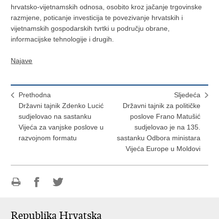
hrvatsko-vijetnamskih odnosa, osobito kroz jačanje trgovinske
razmjene, poticanje investicija te povezivanje hrvatskih i
vijetnamskih gospodarskih tvrtki u području obrane,
informacijske tehnologije i drugih.
Najave
Prethodna
Sljedeća
Državni tajnik Zdenko Lucić
Državni tajnik za političke
sudjelovao na sastanku
poslove Frano Matušić
Vijeća za vanjske poslove u
sudjelovao je na 135.
razvojnom formatu
sastanku Odbora ministara
Vijeća Europe u Moldovi
Ispiši
Podijeli
Podijeli
stranicu
na
na
Republika Hrvatska
Facebooku
Twitteru