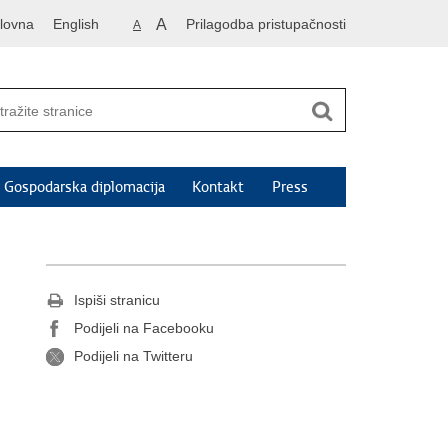
lovna
English
A
Prilagodba pristupačnosti
A
Gospodarska diplomacija
Kontakt
Press
Ispiši stranicu
Podijeli na Facebooku
Podijeli na Twitteru