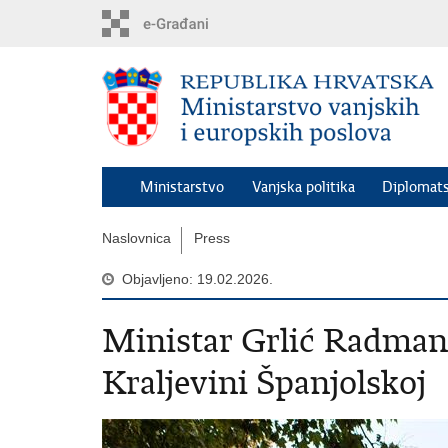
Preskoči
na
glavni
sadržaj
Ministarstvo
Vanjska politika
Diplomats
Naslovnica
Press
Objavljeno: 19.02.2026.
Ministar Grlić Radman
Kraljevini Španjolskoj