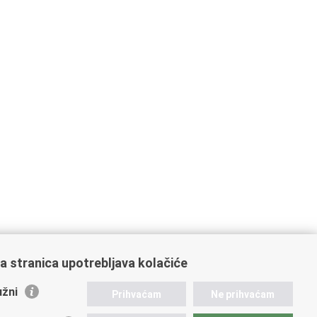
a stranica upotrebljava kolačiće
žni
Prihvaćam
Ne prihvaćam