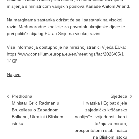
mišljenja s ministricom vanjskih poslova Kanade Anitom Anand.
Na marginama sastanka održat će se i sastanak na visokoj
razini Međunarodne koalicije za povratak ukrajinske djece te
prvi politički dijalog EU-a i Sirije na visokoj razini.
Više informacija dostupno je na mrežnoj stranici Vijeća EU-a:
https://www.consilium.europa.eu/en/meetings/fac/2026/05/1
1/
Najave
Prethodna
Sljedeća
Ministar Grlić Radman u
Hrvatska i Egipat dijele
Bruxellesu o Zapadnom
zajedničko kršćansko
Balkanu, Ukrajini i Bliskom
naslijeđe i vrijednosti, kao i
istoku
težnju za mirom,
prosperitetom i stabilnošću
na Bliskom istoku