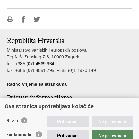
Ispiši
Podijeli
Podijeli
stranicu
na
na
Republika Hrvatska
Facebooku
Twitteru
Ministarstvo vanjskih i europskih poslova
Trg N.Š. Zrinskog 7-8, 10000 Zagreb
tel.:
+385 (0)1 4569 964
fax: +385 (0)1 4551 795, +385 (0)1 4920 149
Radno vrijeme sa strankama
Pristup informacijama
Ova stranica upotrebljava kolačiće
Pristup informacijama
Službenik za zaštitu osobnih podataka
Nužni
Nepravilnosti
Prihvaćam
Ne prihvaćam
Neetično postupanje
Funkcionalni
Prihvaćam
Ne prihvaćam