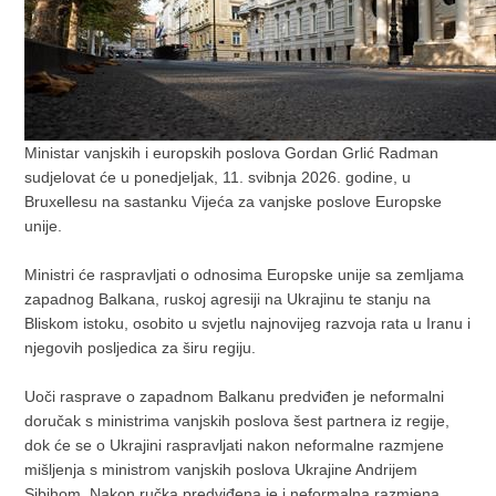
Ministar vanjskih i europskih poslova Gordan Grlić Radman
sudjelovat će u ponedjeljak, 11. svibnja 2026. godine, u
Bruxellesu na sastanku Vijeća za vanjske poslove Europske
unije.
Ministri će raspravljati o odnosima Europske unije sa zemljama
zapadnog Balkana, ruskoj agresiji na Ukrajinu te stanju na
Bliskom istoku, osobito u svjetlu najnovijeg razvoja rata u Iranu i
njegovih posljedica za širu regiju.
Uoči rasprave o zapadnom Balkanu predviđen je neformalni
doručak s ministrima vanjskih poslova šest partnera iz regije,
dok će se o Ukrajini raspravljati nakon neformalne razmjene
mišljenja s ministrom vanjskih poslova Ukrajine Andrijem
Sibihom. Nakon ručka predviđena je i neformalna razmjena