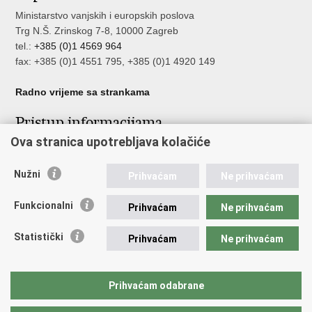
Ministarstvo vanjskih i europskih poslova
Trg N.Š. Zrinskog 7-8, 10000 Zagreb
tel.:
+385 (0)1 4569 964
fax: +385 (0)1 4551 795, +385 (0)1 4920 149
Radno vrijeme sa strankama
Pristup informacijama
Ova stranica upotrebljava kolačiće
Pristup informacijama
Službenik za zaštitu osobnih podataka
Nužni
Nepravilnosti
Prihvaćam
Ne prihvaćam
Neetično postupanje
Funkcionalni
Prihvaćam
Ne prihvaćam
Važne poveznice
Statistički
Prihvaćam
Ne prihvaćam
Javna nabava u MVEP-u
Natječaji
Nadzor rada i unutarnja revizija službe vanjskih poslova
Prihvaćam odabrane
Pučki pravobranitelj