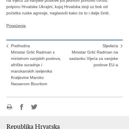
na Vijeću za vanjske poslove još jednom ponovio čvrstu
potporu Hrvatske Ukrajini, kojoj Hrvatska stoji uz bok od
početka ruske agresije, naglasivši kako će to i dalje činiti.
Priopćenja
Prethodna
Sljedeća
Ministar Grlić Radman s
Ministar Grlić Radman na
ministrom vanjskih poslova,
sastanku Vijeća za vanjske
afričke suradnje i
poslove EU-a
marokanskih iseljenika
Kraljevine Maroko
Nasserom Bouritom
Ispiši
Podijeli
Podijeli
stranicu
na
na
Republika Hrvatska
Facebooku
Twitteru