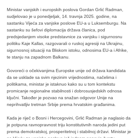
Ministar vanjskih i europskih poslova Gordan Grlić Radman,
sudjelovao je u ponedjeljak, 14. travnja 2025. godine, na
sastanku Vijeća za vanjske poslove EU-a u Luksemburgu. Na
sastanku su šefovi diplomacija država članica, pod
predsjedanjem visoke predstavnice za vanjsku i sigurnosnu
politiku Kaje Kallas, razgovarali o ruskoj agresiji na Ukrajinu,
sigurnosnoj situaciji na Bliskom istoku, odnosima EU-a i Afrike,
te stanju na zapadnom Balkanu.
Govoreći o očekivanjima Europske unije od država kandidata
da se usklade sa svim njezinim vrijednostima, načelima i
politikama, ministar je istaknuo kako su u tom kontekstu
promicanje regionalne stabilnosti i dobrosusjedskih odnosa
ključni. Također je pozvao na snažan odgovor Unije na
neprihvatljiv tretman Srbije prema hrvatskim građanima.
Kada je riječ o Bosni i Hercegovini, Grlić Radman je naglasio da
je potpuna ravnopravnost triju konstitutivnih naroda jedini put
prema demokratskoj, prosperitetnoj i stabilnoj državi. Ministar je