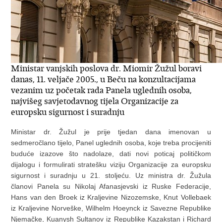
Ministar vanjskih poslova dr. Miomir Žužul boravi
danas, 11. veljače 2005., u Beču na konzultacijama
vezanim uz početak rada Panela uglednih osoba,
najvišeg savjetodavnog tijela Organizacije za
europsku sigurnost i suradnju
Ministar dr. Žužul je prije tjedan dana imenovan u
sedmeročlano tijelo, Panel uglednih osoba, koje treba procijeniti
buduće izazove što nadolaze, dati novi poticaj političkom
dijalogu i formulirati stratešku viziju Organizacije za europsku
sigurnost i suradnju u 21. stoljeću. Uz ministra dr. Žužula
članovi Panela su Nikolaj Afanasjevski iz Ruske Federacije,
Hans van den Broek iz Kraljevine Nizozemske, Knut Vollebaek
iz Kraljevine Norveške, Wilhelm Hoeynck iz Savezne Republike
Njemačke, Kuanysh Sultanov iz Republike Kazakstan i Richard