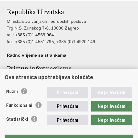
stranicu
na
na
Republika Hrvatska
Facebooku
Twitteru
Ministarstvo vanjskih i europskih poslova
Trg N.Š. Zrinskog 7-8, 10000 Zagreb
tel.:
+385 (0)1 4569 964
fax: +385 (0)1 4551 795, +385 (0)1 4920 149
Radno vrijeme sa strankama
Pristup informacijama
Ova stranica upotrebljava kolačiće
Pristup informacijama
Službenik za zaštitu osobnih podataka
Nužni
Nepravilnosti
Prihvaćam
Ne prihvaćam
Neetično postupanje
Funkcionalni
Prihvaćam
Ne prihvaćam
Važne poveznice
Statistički
Prihvaćam
Ne prihvaćam
Javna nabava u MVEP-u
Natječaji
Nadzor rada i unutarnja revizija službe vanjskih poslova