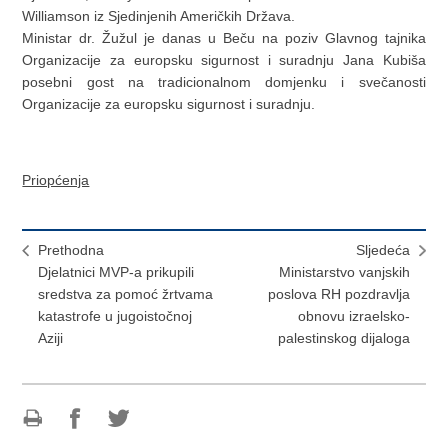
Williamson iz Sjedinjenih Američkih Država.
Ministar dr. Žužul je danas u Beču na poziv Glavnog tajnika
Organizacije za europsku sigurnost i suradnju Jana Kubiša
posebni gost na tradicionalnom domjenku i svečanosti
Organizacije za europsku sigurnost i suradnju.
Priopćenja
Prethodna
Sljedeća
Djelatnici MVP-a prikupili
Ministarstvo vanjskih
sredstva za pomoć žrtvama
poslova RH pozdravlja
katastrofe u jugoistočnoj
obnovu izraelsko-
Aziji
palestinskog dijaloga
Ispiši
Podijeli
Podijeli