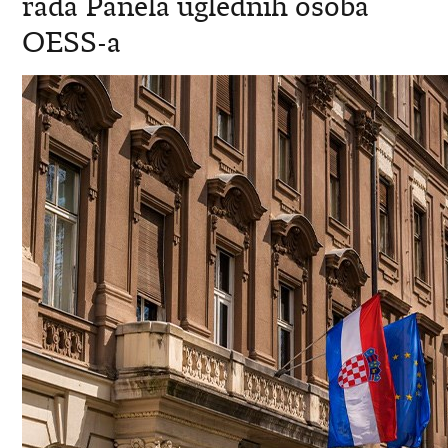
rada Panela uglednih osoba
OESS-a