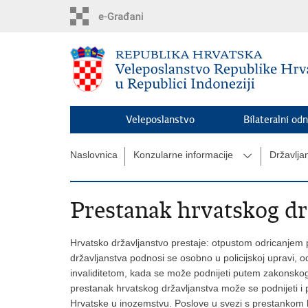
Preskoči
na
glavni
sadržaj
Veleposlanstvo
Bilateralni odn
Naslovnica
Konzularne informacije
Državlja
Prestanak hrvatskog dr
Hrvatsko državljanstvo prestaje: otpustom odricanje
državljanstva podnosi se osobno u policijskoj upravi, od
invaliditetom, kada se može podnijeti putem zakonsko
prestanak hrvatskog državljanstva može se podnijeti i
Hrvatske u inozemstvu. Poslove u svezi s prestankom h