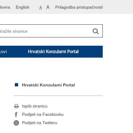
lovna
English
A
Prilagodba pristupačnosti
A
kovi
Hrvatski Konzularni Portal
Hrvatski Konzularni Portal
Ispiši stranicu
Podijeli na Facebooku
Podijeli na Twitteru