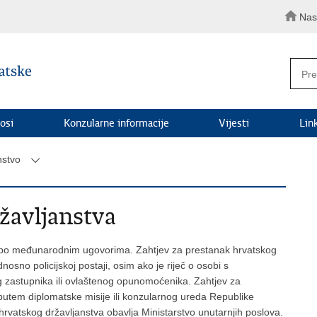
Nas
osi
Konzularne informacije
Vijesti
Lin
nstvo
žavljanstva
m po međunarodnim ugovorima. Zahtjev za prestanak hrvatskog
nosno policijskoj postaji, osim ako je riječ o osobi s
g zastupnika ili ovlaštenog opunomoćenika. Zahtjev za
 putem diplomatske misije ili konzularnog ureda Republike
rvatskog državljanstva obavlja Ministarstvo unutarnjih poslova.