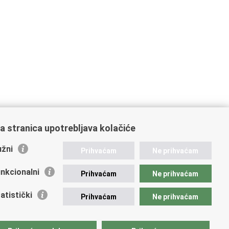
a stranica upotrebljava kolačiće
žni
Prihvaćam
Ne prihvaćam
nkcionalni
Prihvaćam
Ne prihvaćam
atistički
Prihvaćam
Ne prihvaćam