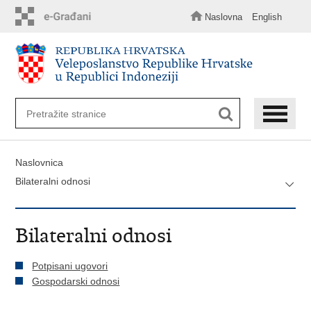
Preskoči
na
Naslovna
English
glavni
sadržaj
Naslovnica
Bilateralni odnosi
Bilateralni odnosi
Potpisani ugovori
Gospodarski odnosi