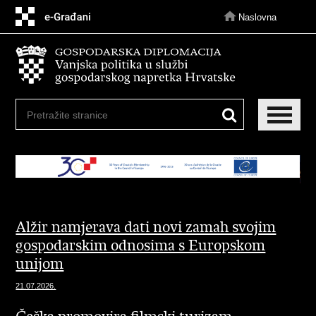
Preskoči
na
Naslovna
glavni
sadržaj
Alžir namjerava dati novi zamah svojim
gospodarskim odnosima s Europskom
unijom
21.07.2026.