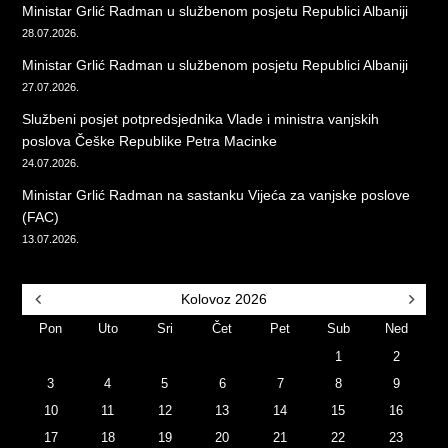
Ministar Grlić Radman u službenom posjetu Republici Albaniji
28.07.2026.
Ministar Grlić Radman u službenom posjetu Republici Albaniji
27.07.2026.
Službeni posjet potpredsjednika Vlade i ministra vanjskih
poslova Češke Republike Petra Macinke
24.07.2026.
Ministar Grlić Radman na sastanku Vijeća za vanjske poslove
(FAC)
13.07.2026.
Kolovoz
2026
Pon
Uto
Sri
Čet
Pet
Sub
Ned
1
2
3
4
5
6
7
8
9
10
11
12
13
14
15
16
17
18
19
20
21
22
23