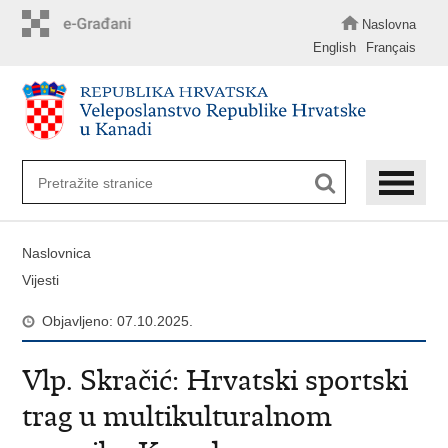
Preskoči
na
Naslovna
glavni
English
Français
sadržaj
Naslovnica
Vijesti
Objavljeno: 07.10.2025.
Vlp. Skračić: Hrvatski sportski
trag u multikulturalnom