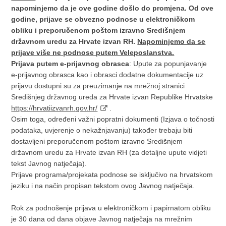
napominjemo da je ove godine došlo do promjena. Od ove
godine, prijave se obvezno podnose u elektroničkom
obliku i preporučenom poštom izravno Središnjem
državnom uredu za Hrvate izvan RH.
Napominjemo da se
prijave više ne podnose putem Veleposlanstva.
Prijava putem e-prijavnog obrasca
: Upute za popunjavanje
e-prijavnog obrasca kao i obrasci dodatne dokumentacije uz
prijavu dostupni su za preuzimanje na mrežnoj stranici
Središnjeg državnog ureda za Hrvate izvan Republike Hrvatske
https://hrvatiizvanrh.gov.hr/
.
Osim toga, određeni važni popratni dokumenti (Izjava o točnosti
podataka, uvjerenje o nekažnjavanju) također trebaju biti
dostavljeni preporučenom poštom izravno Središnjem
državnom uredu za Hrvate izvan RH (za detaljne upute vidjeti
tekst Javnog natječaja).
Prijave programa/projekata podnose se isključivo na hrvatskom
jeziku i na način propisan tekstom ovog Javnog natječaja.
Rok za podnošenje prijava u elektroničkom i papirnatom obliku
je 30 dana od dana objave Javnog natječaja na mrežnim