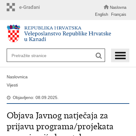
Preskoči
na
Naslovna
glavni
English
Français
sadržaj
Naslovnica
Vijesti
Objavljeno: 08.09.2025.
Objava Javnog natječaja za
prijavu programa/projekata