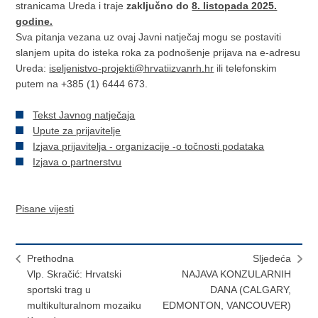
stranicama Ureda i traje
zaključno do
8. listopada 2025.
godine.
Sva pitanja vezana uz ovaj Javni natječaj mogu se postaviti
slanjem upita do isteka roka za podnošenje prijava na e-adresu
Ureda:
iseljenistvo-projekti@hrvatiizvanrh.hr
ili telefonskim
putem na +385 (1) 6444 673.
Tekst Javnog natječaja
Upute za prijavitelje
Izjava prijavitelja - organizacije -o točnosti podataka
Izjava o partnerstvu
Pisane vijesti
Prethodna
Sljedeća
Vlp. Skračić: Hrvatski
NAJAVA KONZULARNIH
sportski trag u
DANA (CALGARY,
multikulturalnom mozaiku
EDMONTON, VANCOUVER)