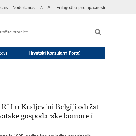
cais
Nederlands
A
Prilagodba pristupačnosti
A
kovi
Hrvatski Konzularni Portal
RH u Kraljevini Belgiji održat
rvatske gospodarske komore i
ana je 1995. godine kao nevladina organizacija