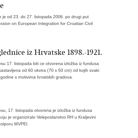
ke
 je od 23. do 27. listopada 2006. po drugi put
ssion on European Integration for Croatian Civil
nice iz Hrvatske 1898.-1921.
su 17. listopada biti ce otvorena izložba iz fundusa
sastavljena od 60 okvira (70 x 50 cm) od kojih svaki
 godine s motivima hrvatskih gradova.
esu, 17. listopada otvorena je izložba iz fundusa
koju je organiziralo Veleposlanstvo RH u Kraljevini
 potporu MVPEI.