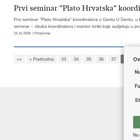
Prvi seminar "Plato Hrvatska" koord
Prvi seminar "Plato Hrvatska" koordinatora u Gentu U Gentu, u Be
seminar – obuka koordinatora i mentor tvrtki koje sudjeluju u p
16.10.2006. | Priopćenja
Ov
««
« Prethodna
33
34
35
36
37
38
3
Nu
Fu
St
Na 