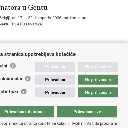
inatora u Gentu
lgiji, od 17. – 22. listopada 2006. održan je prvi
rojektu "PLATO Hrvatska".
a stranica upotrebljava kolačiće
9
40
41
42
Sljedeća »
»»
žni
Prihvaćam
Ne prihvaćam
nkcionalni
Prihvaćam
Ne prihvaćam
atistički
Prihvaćam
Ne prihvaćam
Prihvaćam odabrane
Prihvaćam sve
ovoj mrežnoj stranci koriste se kolačići. Molimo Vas da pročitate