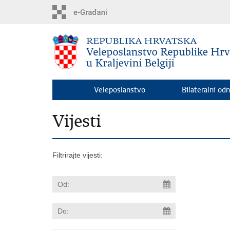
Preskoči
na
glavni
sadržaj
Veleposlanstvo
Bilateralni odn
Vijesti
Filtrirajte vijesti: