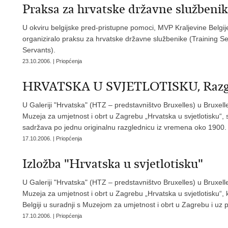
Praksa za hrvatske državne službeni
U okviru belgijske pred-pristupne pomoci, MVP Kraljevine Belgije
organiziralo praksu za hrvatske državne službenike (Training Se
Servants).
23.10.2006. | Priopćenja
HRVATSKA U SVJETLOTISKU, Razgled
U Galeriji "Hrvatska" (HTZ – predstavništvo Bruxelles) u Bruxelle
Muzeja za umjetnost i obrt u Zagrebu „Hrvatska u svjetlotisku“, 
sadržava po jednu originalnu razglednicu iz vremena oko 1900.
17.10.2006. | Priopćenja
Izložba "Hrvatska u svjetlotisku"
U Galeriji "Hrvatska" (HTZ – predstavništvo Bruxelles) u Bruxell
Muzeja za umjetnost i obrt u Zagrebu „Hrvatska u svjetlotisku“, 
Belgiji u suradnji s Muzejom za umjetnost i obrt u Zagrebu i uz
17.10.2006. | Priopćenja