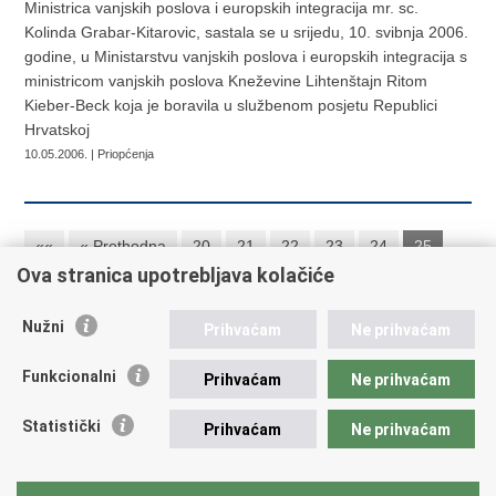
Ministrica vanjskih poslova i europskih integracija mr. sc.
Kolinda Grabar-Kitarovic, sastala se u srijedu, 10. svibnja 2006.
godine, u Ministarstvu vanjskih poslova i europskih integracija s
ministricom vanjskih poslova Kneževine Lihtenštajn Ritom
Kieber-Beck koja je boravila u službenom posjetu Republici
Hrvatskoj
10.05.2006. | Priopćenja
««
« Prethodna
20
21
22
23
24
25
Ova stranica upotrebljava kolačiće
26
Sljedeća »
Nužni
Prihvaćam
Ne prihvaćam
Republika Hrvatska
Funkcionalni
Prihvaćam
Ne prihvaćam
Ministarstvo vanjskih i europskih poslova
Statistički
Prihvaćam
Ne prihvaćam
Trg N.Š. Zrinskog 7-8, 10000 Zagreb
tel.:
+385 (0)1 4569 964
fax: +385 (0)1 4551 795, +385 (0)1 4920 149