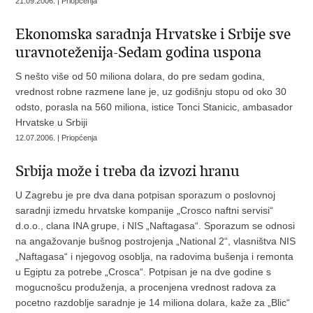
21.09.2006. | Priopćenja
Ekonomska saradnja Hrvatske i Srbije sve
uravnoteženija-Sedam godina uspona
S nešto više od 50 miliona dolara, do pre sedam godina,
vrednost robne razmene lane je, uz godišnju stopu od oko 30
odsto, porasla na 560 miliona, istice Tonci Stanicic, ambasador
Hrvatske u Srbiji
12.07.2006. | Priopćenja
Srbija može i treba da izvozi hranu
U Zagrebu je pre dva dana potpisan sporazum o poslovnoj
saradnji izmedu hrvatske kompanije „Crosco naftni servisi“
d.o.o., clana INA grupe, i NIS „Naftagasa“. Sporazum se odnosi
na angažovanje bušnog postrojenja „National 2“, vlasništva NIS
„Naftagasa“ i njegovog osoblja, na radovima bušenja i remonta
u Egiptu za potrebe „Crosca“. Potpisan je na dve godine s
mogucnošcu produženja, a procenjena vrednost radova za
pocetno razdoblje saradnje je 14 miliona dolara, kaže za „Blic“