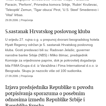
Paracin, 'Perform', Privredna komora Srbije, 'Rubin' Kruševac,
'Teleoptik' Zemun, 'Tigar obuca' Pirot, 'U.S. Steel' Smederevo i
'Vital' Vrbas.
29.09.2006. | Priopćenja
5.sastanak Hrvatskog poslovnog kluba
U srijedu 27. rujna o.g. u prepunoj dvorani beogradskog hotela
Hyatt Regency održan je 5. sastanak Hrvatskog poslovnog
kluba. Gosti predavaci bili su: Radovan Jelašic, guverner
narodne banke Srbije (NBS) i Milko štimac, predsjednik
Komisije za vrijednosne paprire, dok je pokrovitelj dogadanja
bila FIMA Grupa d.d. iz Varaždina i Fima International d.o.o. iz
Beograda. Skupu je nazocilo više od 100 sudionika.
27.09.2006. | Priopćenja
Izjava predsjednika Republike u povodu
potpisivanja sporazuma o posebnim
odnosima izmedu Republike Srbije i
Republike Srpske