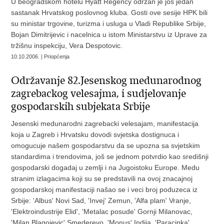
U beogradskom hotelu Hyatt Regency održan je još jedan
sastanak Hrvatskog poslovnog kluba. Gosti ove sesije HPK bili
su ministar trgovine, turizma i usluga u Vladi Republike Srbije,
Bojan Dimitrijevic i nacelnica u istom Ministarstvu iz Uprave za
tržišnu inspekciju, Vera Despotovic.
10.10.2006. | Priopćenja
Održavanje 82.Jesenskog medunarodnog
zagrebackog velesajma, i sudjelovanje
gospodarskih subjekata Srbije
Jesenski medunarodni zagrebacki velesajam, manifestacija
koja u Zagreb i Hrvatsku dovodi svjetska dostignuca i
omogucuje našem gospodarstvu da se upozna sa svjetskim
standardima i trendovima, još se jednom potvrdio kao središnji
gospodarski dogadaj u zemlji i na Jugoistoku Europe. Medu
stranim izlagacima koji su se predstavili na ovoj znacajnoj
gospodarskoj manifestaciji našao se i veci broj poduzeca iz
Srbije: 'Albus' Novi Sad, 'Invej' Zemun, 'Alfa plam' Vranje,
'Elektroindustrije Elid', 'Metalac posude' Gornji Milanovac,
'Milan Blagojevic' Smederevo, 'Monus' Indija, 'Paracinka'