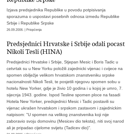
Izjava predsjednika Republike u povodu potpisivanja
sporazuma o uspostavi posebnih odnosa izmedu Republike
Srbije i Republike Srpske
26.09.2006. | Priopćenja
Predsjednici Hrvatske i Srbije odali pocast
Nikoli Tesli (HINA)
Predsjednici Hrvatske i Srbije, Stjepan Mesic i Boris Tadic u
cetvrtak su u New Yorku položili zajednicki vijenac i cvijece na
spomen obilježje velikom hrvatskom znanstveniku srpske
nacionalnosti Nikoli Tesli, te posjetili njegovu spomen sobu u
hotelu New Yorker, gdje je živio 10 godina i u kojoj je umro, 7.
sijecnja 1943. godine. Ispod Tesline spomen ploce na fasadi
Hotela New Yorker, predsjednici Mesic i Tadic postavili su
vijenac ukrašen hrvatskom i srpskom zastavom i zajednickim
natpisom: "U spomen na velikog znanstvenika koji nije
zaboravio svoju domovinu (Mesicev dio teksta), niti svoj narod
ali je pripadao cijelome svijetu (Tadicev dio)".