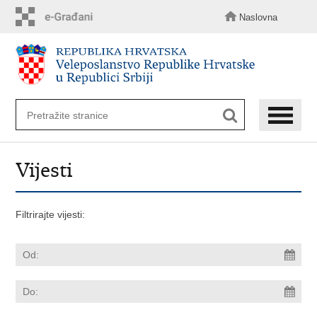
Preskoči
na
Naslovna
glavni
sadržaj
Vijesti
Filtrirajte vijesti: