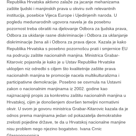
Republika Hrvatska aktivno zalaže za jacanje mehanizama
zaštite ljudski i manjinskih prava u okviru svih relevantnih
institucija, posebice Vijeca Europe i Ujedinjenih naroda. U
pogledu medunarodnih ugovora navela je da posebnu
pozornost treba obratiti na djelovanje Odbora za ljudska prava,
Odbora za ukidanje rasne diskriminacije i Odbora za uklanjanje
diskriminacije žena ali i Odbora za prava djece. Kazala je kako
Republika Hrvatska s posebno pozornošcu prati i smjernice EU
na podrucju zaštite nacionalnih manjina. Ministrica Grabar-
Kitarovic pojasnila je kako je u Ustav Republike Hrvatske
uklopljen niz odredbi s ciljem što kvalitetnije zaštite prava
nacionalnih manjina te promocije nacela multikulturalizma i
participativne demokracije. Posebno se osvrnula na Ustavni
zakon o nacionalnim manjinama iz 2002. godine kao
najznacajniji propis za konkretnu zaštitu nacionalnih manjina u
Hrvatskoj, cijim je donošenjem dovršen temeljni normativni
okvir. U svom je govoru ministrica Grabar-Kitarovic kazala da je
odnos prema manjinama jedan od pokazatelja demokratske
zrelosti pojedine države, te da u Hrvatskoj nacionalne manjine
nisu problem nego njezino bogatstvo. Ivana Crnic
Glasnogovornica