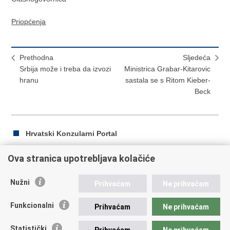
Priopćenja
Prethodna
Sljedeća
Srbija može i treba da izvozi
Ministrica Grabar-Kitarovic
hranu
sastala se s Ritom Kieber-
Beck
Hrvatski Konzularni Portal
Ova stranica upotrebljava kolačiće
Ispiši
Podijeli
Podijeli
Nužni
Prihvaćam
Ne prihvaćam
stranicu
na
na
Republika Hrvatska
Facebooku
Twitteru
Funkcionalni
Prihvaćam
Ne prihvaćam
Ministarstvo vanjskih i europskih poslova
Statistički
Prihvaćam
Ne prihvaćam