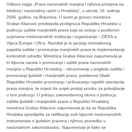
Odbora regija „Prava nacionalnih manjina i njihova primjena na
lokalnoj i nacionalnoj razini u Hrvatskoj“, u utorak, 16. svibnja
2006. godine, na Brijunima. U svom je govoru ministrica
Grabar-Kitarovic predstavila postignuca Republike Hrvatske u
podrucju zaštite manjinskih prava koja se ocituju u pozitivnim
ocjenama medunarodnih institucija i organizacija – OESS-a,
Vijeca Europe i UN-a. Rezultat je to jacanja normativnog
aspekta zaštite i promicanja manjinskih prava te implementacije
konkretnih odredbi. Ministrica Grabar-Kitarovic napomenula je
tri kljucna nacela u promicanju i zaštiti prava nacionalnih
manjina u Republici Hrvatskoj – obrazovanje u pogledu zaštite i
promicanja ljudskih i manjinskih prava, predanost Vlade
Republike Hrvatske promicanju i prihvacanju najviših standarda
prava manjina, te svijest da uvijek postoji prostor za poboljšanje
u tom podrucju. U prikazu zakonodavnog okvira u podrucju
zaštite ljudskih i manjinskih prava u Republici Hrvatskoj
ministrica Grabar-Kitarovic napomenula je da se Republika
Hrvatska opredijelila za ratifikaciju svih kljucnih medunarodnih
instrumenata o ljudskim pravima i njihovu provedbu u
nacionalnom zakonodavstvu. Napomenula je kako se