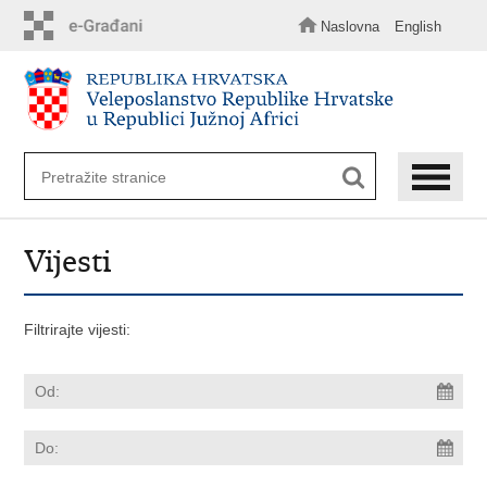
Preskoči
na
Naslovna
English
glavni
sadržaj
Vijesti
Filtrirajte vijesti: