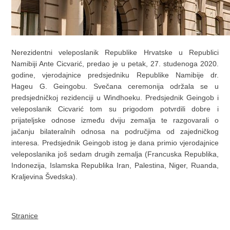
Nerezidentni veleposlanik Republike Hrvatske u Republici
Namibiji Ante Cicvarić, predao je u petak, 27. studenoga 2020.
godine, vjerodajnice predsjedniku Republike Namibije dr.
Hageu G. Geingobu. Svečana ceremonija održala se u
predsjedničkoj rezidenciji u Windhoeku. Predsjednik Geingob i
veleposlanik Cicvarić tom su prigodom potvrdili dobre i
prijateljske odnose između dviju zemalja te razgovarali o
jačanju bilateralnih odnosa na područjima od zajedničkog
interesa. Predsjednik Geingob istog je dana primio vjerodajnice
veleposlanika još sedam drugih zemalja (Francuska Republika,
Indonezija, Islamska Republika Iran, Palestina, Niger, Ruanda,
Kraljevina Švedska).
Stranice