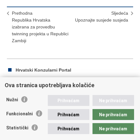
Prethodna
Sljedeća
Republika Hrvatska
Upoznajte susjede susjeda
izabrana za provedbu
twinning projekta u Republici
Zambiji
Hrvatski Konzularni Portal
Ova stranica upotrebljava kolačiće
Ispiši
Podijeli
Podijeli
Nužni
Prihvaćam
Ne prihvaćam
stranicu
na
na
Republika Hrvatska
Facebooku
Twitteru
Funkcionalni
Prihvaćam
Ne prihvaćam
Ministarstvo vanjskih i europskih poslova
Statistički
Prihvaćam
Ne prihvaćam
Trg N.Š. Zrinskog 7-8, 10000 Zagreb
tel.:
+385 (0)1 4569 964