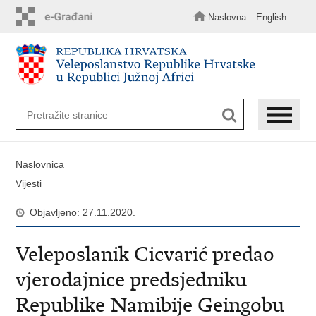
Preskoči
na
Naslovna
English
glavni
sadržaj
Naslovnica
Vijesti
Objavljeno: 27.11.2020.
Veleposlanik Cicvarić predao
vjerodajnice predsjedniku
Republike Namibije Geingobu