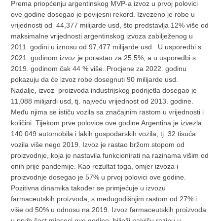
Prema priopćenju argentinskog MVP-a izvoz u prvoj polovici
ove godine dosegao je povijesni rekord. Izvezeno je robe u
vrijednosti od 44,377 milijarde usd, što predstavlja 12% više od
maksimalne vrijednosti argentinskog izvoza zabilježenog u
2011. godini u iznosu od 97,477 milijarde usd. U usporedbi s
2021. godinom izvoz je porastao za 25,5%, a u usporedbi s
2019. godinom čak 44 % više. Procjene za 2022. godinu
pokazuju da će izvoz robe dosegnuti 90 milijarde usd.
Nadalje, izvoz proizvoda industrijskog podrijetla dosegao je
11,088 milijardi usd, tj. najveću vrijednost od 2013. godine.
Među njima se ističu vozila sa značajnim rastom u vrijednosti i
količini. Tijekom prve polovice ove godine Argentina je izvezla
140 049 automobila i lakih gospodarskih vozila, tj. 32 tisuća
vozila više nego 2019. Izvoz je rastao bržom stopom od
proizvodnje, koja je nastavila funkcionirati na razinama višim od
onih prije pandemije. Kao rezultat toga, omjer izvoza i
proizvodnje dosegao je 57% u prvoj polovici ove godine.
Pozitivna dinamika također se primjećuje u izvozu
farmaceutskih proizvoda, s međugodišnjim rastom od 27% i
više od 50% u odnosu na 2019. Izvoz farmaceutskih proizvoda
u prvih šest mjeseci ove godine bilježi najvišu razinu u