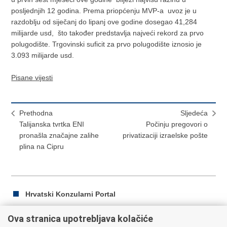
posljednjih 12 godina. Prema priopćenju MVP-a uvoz je u
razdoblju od siječanj do lipanj ove godine dosegao 41,284
milijarde usd, što također predstavlja najveći rekord za prvo
polugodište. Trgovinski suficit za prvo polugodište iznosio je
3.093 milijarde usd.
Pisane vijesti
Prethodna
Sljedeća
Talijanska tvrtka ENI
Počinju pregovori o
pronašla značajne zalihe
privatizaciji izraelske pošte
plina na Cipru
Hrvatski Konzularni Portal
Ova stranica upotrebljava kolačiće