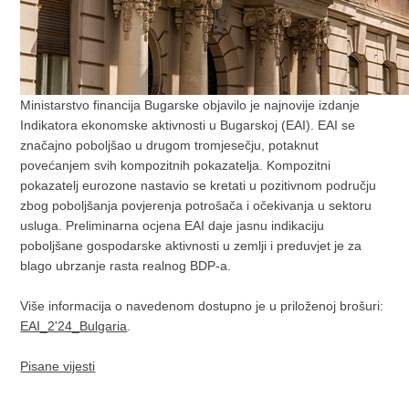
Ministarstvo financija Bugarske objavilo je najnovije izdanje
Indikatora ekonomske aktivnosti u Bugarskoj (EAI). EAI se
značajno poboljšao u drugom tromjesečju, potaknut
povećanjem svih kompozitnih pokazatelja. Kompozitni
pokazatelj eurozone nastavio se kretati u pozitivnom području
zbog poboljšanja povjerenja potrošača i očekivanja u sektoru
usluga. Preliminarna ocjena EAI daje jasnu indikaciju
poboljšane gospodarske aktivnosti u zemlji i preduvjet je za
blago ubrzanje rasta realnog BDP-a.
Više informacija o navedenom dostupno je u priloženoj brošuri:
EAI_2'24_Bulgaria
.
Pisane vijesti