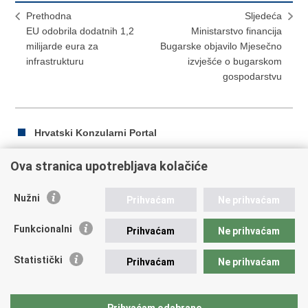
Prethodna
Sljedeća
EU odobrila dodatnih 1,2
Ministarstvo financija
milijarde eura za
Bugarske objavilo Mjesečno
infrastrukturu
izvješće o bugarskom
gospodarstvu
Hrvatski Konzularni Portal
Ova stranica upotrebljava kolačiće
Ispiši
Podijeli
Podijeli
Nužni
Prihvaćam
Ne prihvaćam
stranicu
na
na
Republika Hrvatska
Facebooku
Twitteru
Funkcionalni
Prihvaćam
Ne prihvaćam
Ministarstvo vanjskih i europskih poslova
Statistički
Prihvaćam
Ne prihvaćam
Trg N.Š. Zrinskog 7-8, 10000 Zagreb
tel.:
+385 (0)1 4569 964
fax: +385 (0)1 4551 795, +385 (0)1 4920 149